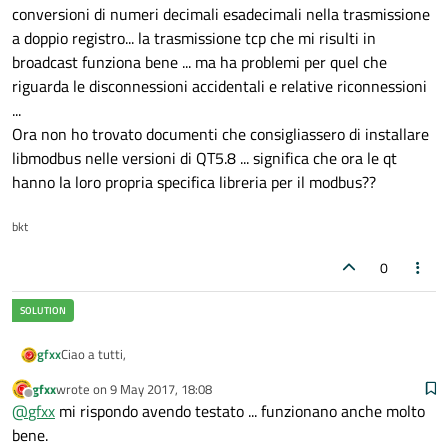
conversioni di numeri decimali esadecimali nella trasmissione
a doppio registro... la trasmissione tcp che mi risulti in
broadcast funziona bene ... ma ha problemi per quel che
riguarda le disconnessioni accidentali e relative riconnessioni
...
Ora non ho trovato documenti che consigliassero di installare
libmodbus nelle versioni di QT5.8 ... significa che ora le qt
hanno la loro propria specifica libreria per il modbus??
bkt
0
Ciao a tutti,
gfxx
gfxx
wrote on
9 May 2017, 18:08
fino alla qt5.6 avevo inteso che per avere qmodbus funzionante
last edited by
Offline
@
gfxx
mi rispondo avendo testato ... funzionano anche molto
su pc linux fosse necessario installare libmodbus .... la libreria che
pure funziona molto bene ha alcune limitazioni sospratutto per
bene.