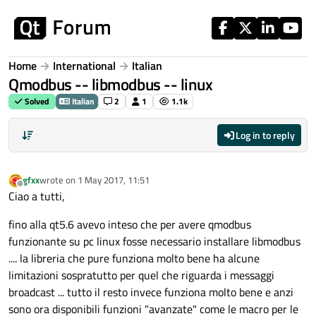
Skip to content
Home
International
Italian
Qmodbus -- libmodbus -- linux
Solved
Italian
2
1
1.1k
Log in to reply
gfxx
wrote on
1 May 2017, 11:51
last edited by
Offline
Ciao a tutti,
fino alla qt5.6 avevo inteso che per avere qmodbus
funzionante su pc linux fosse necessario installare libmodbus
.... la libreria che pure funziona molto bene ha alcune
limitazioni sospratutto per quel che riguarda i messaggi
broadcast ... tutto il resto invece funziona molto bene e anzi
sono ora disponibili funzioni "avanzate" come le macro per le