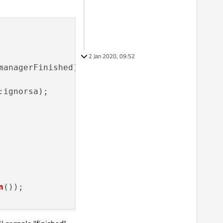
2 Jan 2020, 09:52
anagerFinished);

ignorsa);

n
());
