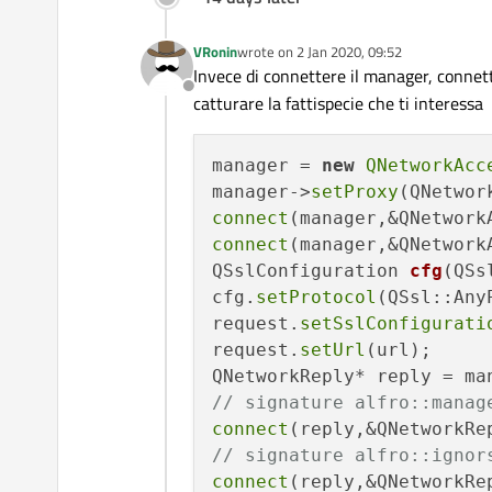
VRonin
wrote on
2 Jan 2020, 09:52
last edited by
Invece di connettere il manager, connetti
Offline
catturare la fattispecie che ti interessa
manager = 
new
QNetworkAcc
manager->
setProxy
connect
(manager,&QNetwork
connect
(manager,&QNetwork
QSslConfiguration 
cfg
(QSs
cfg.
setProtocol
(QSsl::AnyP
request.
setSslConfigurati
request.
setUrl
(url);

QNetworkReply* reply = ma
// signature alfro::manag
connect
(reply,&QNetworkRe
// signature alfro::ignor
connect
(reply,&QNetworkRe