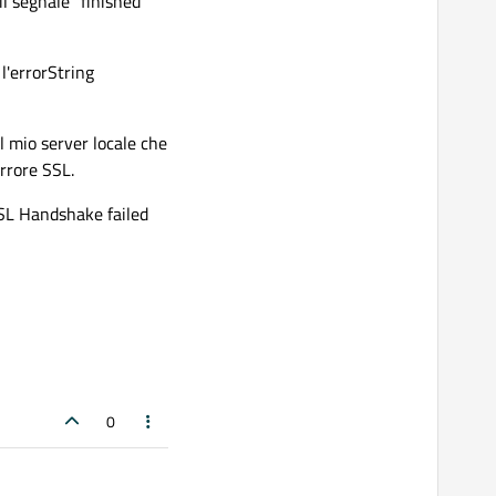
il segnale "finished"
l'errorString
il mio server locale che
errore SSL.
SSL Handshake failed
0