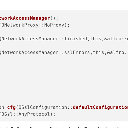
tworkAccessManager
();

(QNetworkProxy::NoProxy);

QNetworkAccessManager::finished,this,&alfro::m
QNetworkAccessManager::sslErrors,this,&alfro::
on 
cfg
(QSslConfiguration::
defaultConfiguratio
(QSsl::AnyProtocol);

onfiguration
(cfg);
