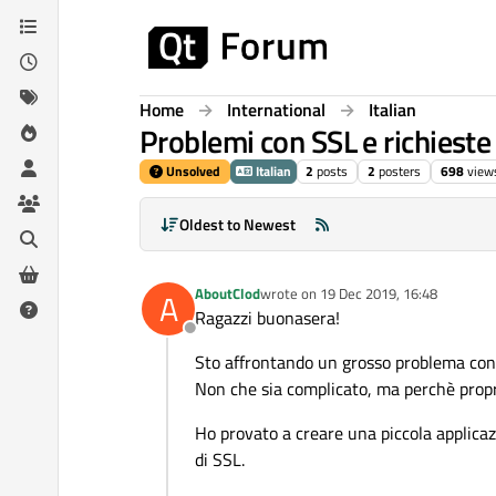
Skip to content
Home
International
Italian
Problemi con SSL e richiest
Unsolved
Italian
2
posts
2
posters
698
view
Oldest to Newest
AboutClod
wrote on
19 Dec 2019, 16:48
A
last edited by
Ragazzi buonasera!
Offline
Sto affrontando un grosso problema c
Non che sia complicato, ma perchè propr
Ho provato a creare una piccola applicaz
di SSL.