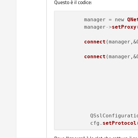
Questo è il codice:
        manager = new 
QNe
        manager
->
setProxy
connect
(manager,&
connect
(manager,&
          QSslConfigurati
          cfg.
setProtocol
          request.
setSslC