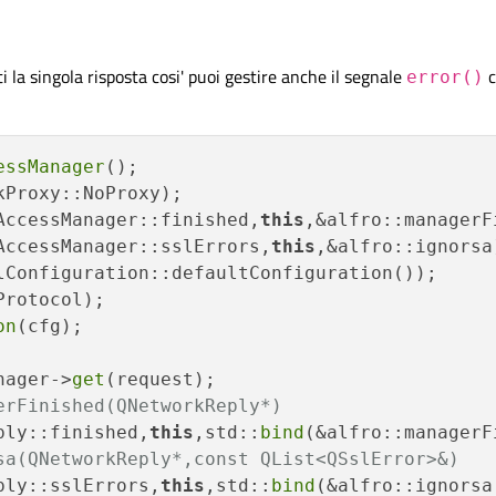
 la singola risposta cosi' puoi gestire anche il segnale
c
error()
essManager
();

AccessManager::finished,
this
AccessManager::sslErrors,
this
lConfiguration::defaultConfiguration())
;

rotocol);

on
(cfg);

nager->
get
erFinished(QNetworkReply*)
ply::finished,
this
,std::
bind
(&alfro::managerF
sa(QNetworkReply*,const QList<QSslError>&)
ply::sslErrors,
this
,std::
bind
(&alfro::ignorsa