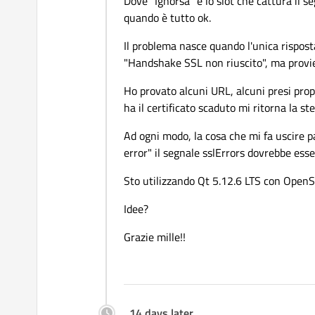
Dove "Ignorsa" è lo slot che cattura il s
quando è tutto ok.
          request.
setUrl
(
Il problema nasce quando l'unica rispos
          manager
->
get
"Handshake SSL non riuscito", ma provie
Ho provato alcuni URL, alcuni presi propr
ha il certificato scaduto mi ritorna la s
Ad ogni modo, la cosa che mi fa uscire 
error" il segnale sslErrors dovrebbe es
Sto utilizzando Qt 5.12.6 LTS con OpenS
Idee?
Grazie mille!!
14 days later