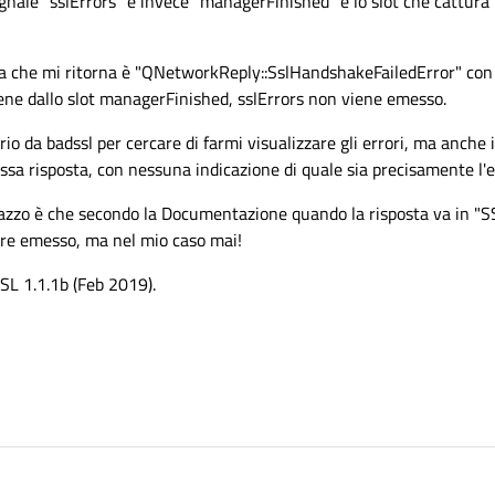
egnale "sslErrors" e invece "managerFinished" è lo slot che cattura 
url);

ta che mi ritorna è "QNetworkReply::SslHandshakeFailedError" con 
ne dallo slot managerFinished, sslErrors non viene emesso.
io da badssl per cercare di farmi visualizzare gli errori, ma anche 
tessa risposta, con nessuna indicazione di quale sia precisamente l'
pazzo è che secondo la Documentazione quando la risposta va in "
sere emesso, ma nel mio caso mai!
SL 1.1.1b (Feb 2019).