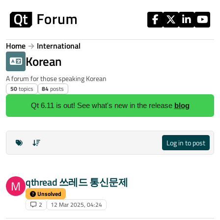
Skip to content
Home
International
Korean
A forum for those speaking Korean
50
topics
84
posts
Qt 6.11 is out! See what's new in the release
blog
Log in to post
qthread 쓰레드 통신문제
M
Unsolved
2
12 Mar 2025, 04:24