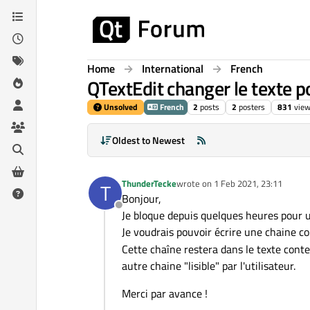
Skip to content
Home
International
French
QTextEdit changer le texte po
Unsolved
French
2
posts
2
posters
831
vie
Oldest to Newest
ThunderTecke
wrote on
1 Feb 2021, 23:11
T
last edited by
Bonjour,
Offline
Je bloque depuis quelques heures pour u
Je voudrais pouvoir écrire une chaine c
Cette chaîne restera dans le texte conte
autre chaine "lisible" par l'utilisateur.
Merci par avance !