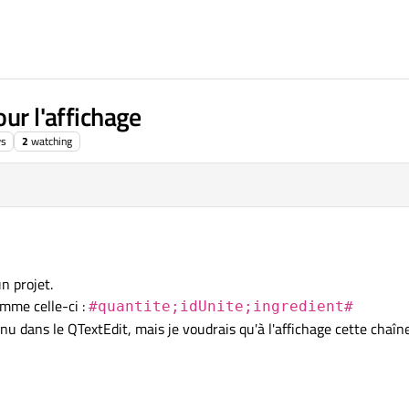
ur l'affichage
ws
2
watching
n projet.
omme celle-ci :
#quantite;idUnite;ingredient#
nu dans le QTextEdit, mais je voudrais qu'à l'affichage cette chaî