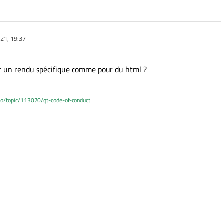
21, 19:37
oir un rendu spécifique comme pour du html ?
.io/topic/113070/qt-code-of-conduct