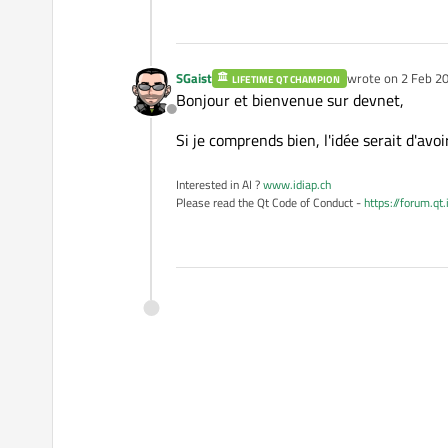
SGaist
wrote on
2 Feb 20
LIFETIME QT CHAMPION
last edited by
Bonjour et bienvenue sur devnet,
Offline
Si je comprends bien, l'idée serait d'av
Interested in AI ?
www.idiap.ch
Please read the Qt Code of Conduct -
https://forum.qt