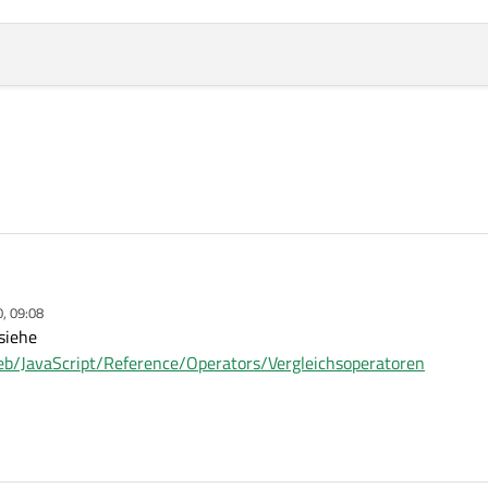
0, 09:08
rschied zwischen die beiden if statement:
siehe
Web/JavaScript/Reference/Operators/Vergleichsoperatoren