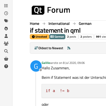
Skip to content
Home
International
German
if statement in qml
Unsolved
German
2
posts
2
posters
991
vie
Oldest to Newest
Galilio
wrote on
8 Jul 2020, 09:06
G
last edited by
Hallo Zusammen,
Offline
Beim if Statement was ist der Unterschi
if
a
!=
b
oder