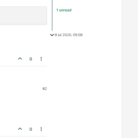
1 unread
8 Jul 2020, 09:08
0
#2
0