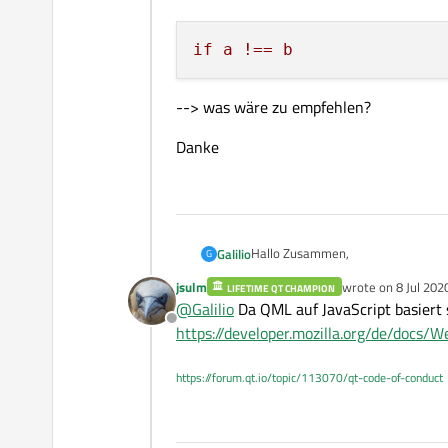
if
a
!==
b
--> was wäre zu empfehlen?
Danke
Hallo Zusammen,
Galilio
G
jsulm
wrote on
8 Jul 202
LIFETIME QT CHAMPION
Beim if Statement was ist der Unte
last edited by
@
Galilio
Da QML auf JavaScript basiert 
Offline
https://developer.mozilla.org/de/docs/
oder
https://forum.qt.io/topic/113070/qt-code-of-conduct
--> was wäre zu empfehlen?