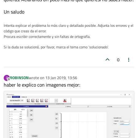
Un saludo
Intenta explicar el problema lo más claro y detallado posible. Adjunta los errores y el
código que creas da el error.
Procura escribir correctamente y sin faltas de ortografía.
Si la duda se solucionó, por favor, marca el tema como 'solucionado'.
0
ROBINSON
wrote on
13 Jan 2019, 13:56
R
last edited by
Offline
haber le explico con imagenes mejor: