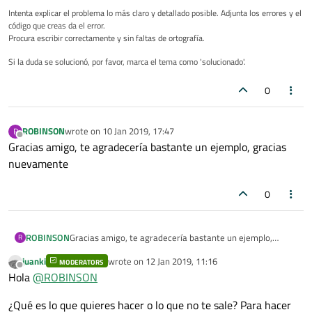
Intenta explicar el problema lo más claro y detallado posible. Adjunta los errores y el
código que creas da el error.
Procura escribir correctamente y sin faltas de ortografía.
Si la duda se solucionó, por favor, marca el tema como 'solucionado'.
0
ROBINSON
wrote on
10 Jan 2019, 17:47
R
last edited by
Offline
Gracias amigo, te agradecería bastante un ejemplo, gracias
nuevamente
0
ROBINSON
Gracias amigo, te agradecería bastante un ejemplo,
R
gracias nuevamente
juanki
wrote on
12 Jan 2019, 11:16
MODERATORS
last edited by
Offline
Hola
@
ROBINSON
¿Qué es lo que quieres hacer o lo que no te sale? Para hacer