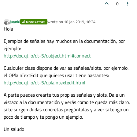
0
juanki
wrote on
10 Jan 2019, 16:24
MODERATORS
last edited by
Offline
Hola
Ejemplos de señales hay muchos en la documentación, por
ejemplo:
http://doc.qt.io/qt-5/qobject.html#connect
Cualquier clase dispone de varias señales/slots, por ejemplo,
el QPlainTextEdit que quieres usar tiene bastantes:
http://doc.qt.io/qt-5/qplaintextedit.html
A parte puedes crearte tus propias señales y slots. Dale un
vistazo a la documentación y verás como te queda más claro,
si te surgen dudas concretas pregúntalas y a ver si tengo un
poco de tiempo y te pongo un ejemplo.
Un saludo