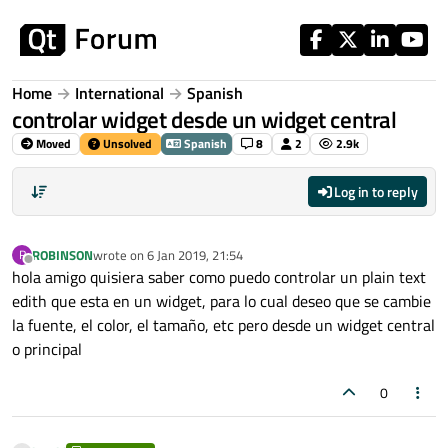
Skip to content
Home
International
Spanish
controlar widget desde un widget central
Moved
Unsolved
Spanish
8
2
2.9k
Log in to reply
ROBINSON
wrote on
6 Jan 2019, 21:54
R
last edited by
Offline
hola amigo quisiera saber como puedo controlar un plain text
edith que esta en un widget, para lo cual deseo que se cambie
la fuente, el color, el tamaño, etc pero desde un widget central
o principal
0