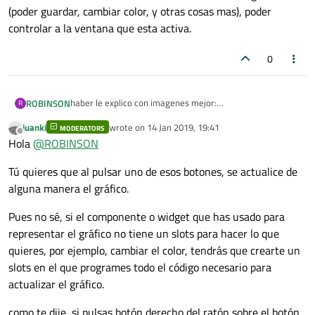
(poder guardar, cambiar color, y otras cosas mas), poder
controlar a la ventana que esta activa.
0
haber le explico con imagenes mejor:
ROBINSON
R
juanki
wrote on
14 Jan 2019, 19:41
MODERATORS
lo que deseo es controlar las imagenes como se muestra.
last edited by
Offline
Hola
@
ROBINSON
Tú quieres que al pulsar uno de esos botones, se actualice de
alguna manera el gráfico.
Pues no sé, si el componente o widget que has usado para
representar el gráfico no tiene un slots para hacer lo que
en la imagen se puede observar que se pueden abrir
quieres, por ejemplo, cambiar el color, tendrás que crearte un
varias ventanas que estan contenidas en un qmdiarea.
slots en el que programes todo el código necesario para
Con dichos botenes marcados deseo controlar el el
grafico (poder guardar, cambiar color, y otras cosas mas),
actualizar el gráfico.
poder controlar a la ventana que esta activa.
como te dije, si pulsas botón derecho del ratón sobre el botón