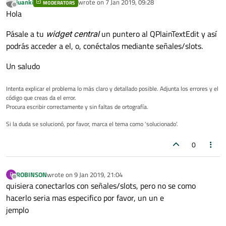
juanki
wrote on
7 Jan 2019, 09:28
MODERATORS
last edited by
Offline
Hola
Pásale a tu
widget central
un puntero al QPlainTextEdit y así
podrás acceder a el, o, conéctalos mediante señales/slots.
Un saludo
Intenta explicar el problema lo más claro y detallado posible. Adjunta los errores y el
código que creas da el error.
Procura escribir correctamente y sin faltas de ortografía.
Si la duda se solucionó, por favor, marca el tema como 'solucionado'.
0
ROBINSON
wrote on
9 Jan 2019, 21:04
R
last edited by
Offline
quisiera conectarlos con señales/slots, pero no se como
hacerlo seria mas especifico por favor, un un e
jemplo