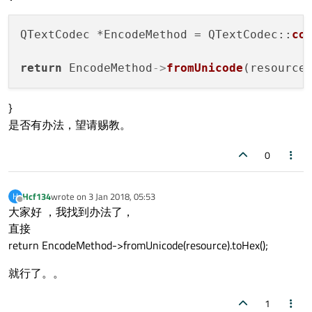
QTextCodec *EncodeMethod = QTextCodec::
co
return
 EncodeMethod
->
fromUnicode
}
是否有办法，望请赐教。
0
Hcf134
wrote on
3 Jan 2018, 05:53
H
last edited by
Offline
大家好 ，我找到办法了，
直接
return EncodeMethod->fromUnicode(resource).toHex();
就行了。。
1