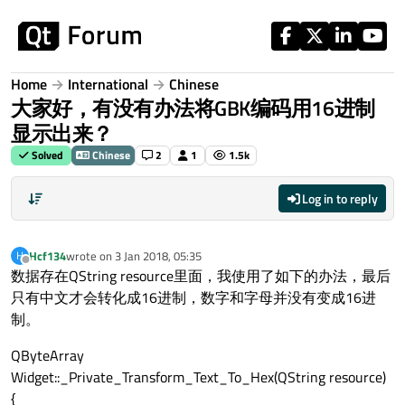
Skip to content
Home
International
Chinese
大家好，有没有办法将GBK编码用16进制
显示出来？
Solved
Chinese
2
1
1.5k
Log in to reply
Hcf134
wrote on
3 Jan 2018, 05:35
H
last edited by
Offline
数据存在QString resource里面，我使用了如下的办法，最后
只有中文才会转化成16进制，数字和字母并没有变成16进
制。
QByteArray
Widget::_Private_Transform_Text_To_Hex(QString resource)
{