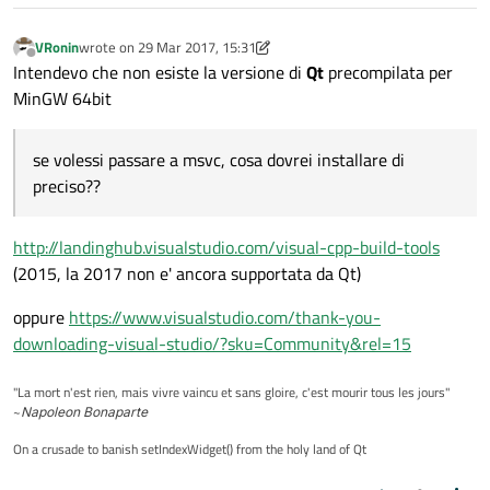
VRonin
wrote on
29 Mar 2017, 15:31
last edited by VRonin
Offline
Intendevo che non esiste la versione di
Qt
precompilata per
MinGW 64bit
se volessi passare a msvc, cosa dovrei installare di
preciso??
http://landinghub.visualstudio.com/visual-cpp-build-tools
(2015, la 2017 non e' ancora supportata da Qt)
oppure
https://www.visualstudio.com/thank-you-
downloading-visual-studio/?sku=Community&rel=15
"La mort n'est rien, mais vivre vaincu et sans gloire, c'est mourir tous les jours"
~
Napoleon Bonaparte
On a crusade to banish setIndexWidget() from the holy land of Qt