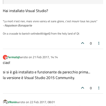
dove sto sbagliando??
Hai installato Visual Studio?
"La mort n'est rien, mais vivre vaincu et sans gloire, c'est mourir tous les jours"
~
Napoleon Bonaparte
On a crusade to banish setIndexWidget() from the holy land of Qt
0
fermatqt
wrote on
21 Feb 2017, 14:14
F
last edited by
Offline
ciao!
si si è già installato e funzionante da parecchio prima...
la versione è Visual Studio 2015 Community.
0
VRonin
wrote on
22 Feb 2017, 08:01
last edited by
Offline