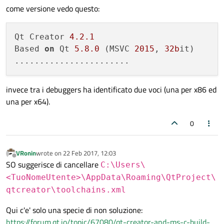
come versione vedo questo:
Qt Creator 
4.2
.1
Based 
on
 Qt 
5.8
.0
 (MSVC 
2015
, 
32b
it)

invece tra i debuggers ha identificato due voci (una per x86 ed
una per x64).
0
VRonin
wrote on
22 Feb 2017, 12:03
last edited by
Offline
SO suggerisce di cancellare
C:\Users\
<TuoNomeUtente>\AppData\Roaming\QtProject\
qtcreator\toolchains.xml
Qui c'e' solo una specie di non soluzione:
https://forum.qt.io/topic/67080/qt-creator-and-ms-c-build-