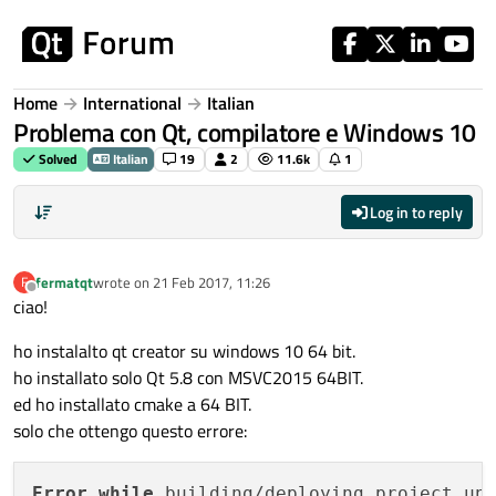
Skip to content
Home
International
Italian
Problema con Qt, compilatore e Windows 10
Solved
Italian
19
2
11.6k
1
Log in to reply
fermatqt
wrote on
21 Feb 2017, 11:26
F
last edited by
Offline
ciao!
ho instalalto qt creator su windows 10 64 bit.
ho installato solo Qt 5.8 con MSVC2015 64BIT.
ed ho installato cmake a 64 BIT.
solo che ottengo questo errore:
Error
while
 building/deploying project un