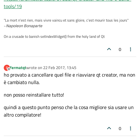
tools/19
"La mort n'est rien, mais vivre vaincu et sans gloire, c'est mourir tous les jours"
~
Napoleon Bonaparte
On a crusade to banish setIndexWidget() from the holy land of Qt
0
fermatqt
wrote on
22 Feb 2017, 13:45
F
last edited by
Offline
ho provato a cancellare quel file e riavviare qt creator, ma non
è cambiato nulla.
non posso reinstallare tutto!
quindi a questo punto penso che la cosa migliore sia usare un
altro compilatore!
0