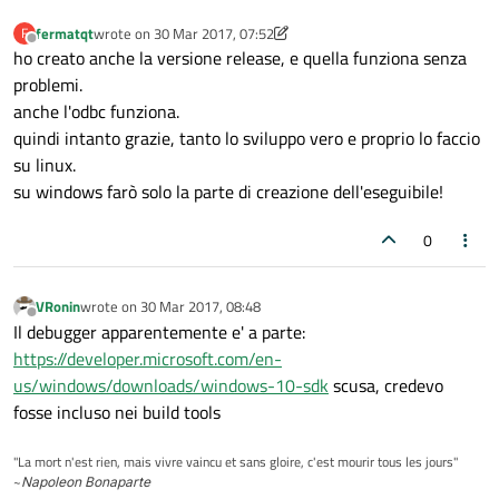
fermatqt
wrote on
30 Mar 2017, 07:52
F
last edited by fermatqt
Offline
ho creato anche la versione release, e quella funziona senza
problemi.
anche l'odbc funziona.
quindi intanto grazie, tanto lo sviluppo vero e proprio lo faccio
su linux.
su windows farò solo la parte di creazione dell'eseguibile!
0
VRonin
wrote on
30 Mar 2017, 08:48
last edited by
Offline
Il debugger apparentemente e' a parte:
https://developer.microsoft.com/en-
us/windows/downloads/windows-10-sdk
scusa, credevo
fosse incluso nei build tools
"La mort n'est rien, mais vivre vaincu et sans gloire, c'est mourir tous les jours"
~
Napoleon Bonaparte