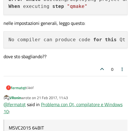
When
 executing 
step
"qmake"
nelle impostazioni generali, leggo questo:
No compiler can produce code 
for
this
dove sto sbagliando??
0
ciao!
fermatqt
F
VRonin
wrote on
21 Feb 2017, 11:43
ho instalalto qt creator su windows 10 64 bit.
last edited by
Offline
@
fermatqt
said in
Problema con Qt, compilatore e Windows
ho installato solo Qt 5.8 con MSVC2015 64BIT.
ed ho installato cmake a 64 BIT.
10
:
Error while building/deploying project untitl
solo che ottengo questo errore:
nelle impostazioni generali, leggo questo:
MSVC2015 64BIT