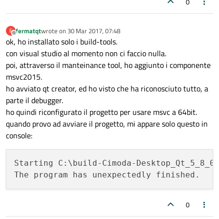
0
fermatqt
wrote on
30 Mar 2017, 07:48
F
last edited by
Offline
ok, ho installato solo i build-tools.
con visual studio al momento non ci faccio nulla.
poi, attraverso il manteinance tool, ho aggiunto i componente
msvc2015.
ho avviato qt creator, ed ho visto che ha riconosciuto tutto, a
parte il debugger.
ho quindi riconfigurato il progetto per usare msvc a 64bit.
quando provo ad avviare il progetto, mi appare solo questo in
console:
Starting C:\build-Cimoda-Desktop_Qt_5_8_0
0