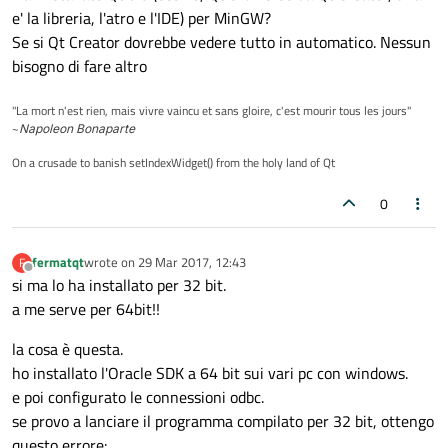
e' la libreria, l'atro e l'IDE) per MinGW?
Se si Qt Creator dovrebbe vedere tutto in automatico. Nessun
bisogno di fare altro
"La mort n'est rien, mais vivre vaincu et sans gloire, c'est mourir tous les jours"
~
Napoleon Bonaparte
On a crusade to banish setIndexWidget() from the holy land of Qt
0
fermatqt
wrote on
29 Mar 2017, 12:43
F
last edited by
Offline
si ma lo ha installato per 32 bit.
a me serve per 64bit!!
la cosa è questa.
ho installato l'Oracle SDK a 64 bit sui vari pc con windows.
e poi configurato le connessioni odbc.
se provo a lanciare il programma compilato per 32 bit, ottengo
questo errore: