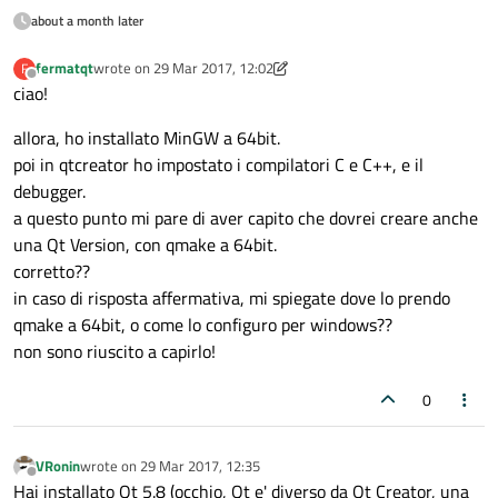
about a month later
fermatqt
wrote on
29 Mar 2017, 12:02
F
last edited by fermatqt
Offline
ciao!
allora, ho installato MinGW a 64bit.
poi in qtcreator ho impostato i compilatori C e C++, e il
debugger.
a questo punto mi pare di aver capito che dovrei creare anche
una Qt Version, con qmake a 64bit.
corretto??
in caso di risposta affermativa, mi spiegate dove lo prendo
qmake a 64bit, o come lo configuro per windows??
non sono riuscito a capirlo!
0
VRonin
wrote on
29 Mar 2017, 12:35
last edited by
Offline
Hai installato Qt 5.8 (occhio, Qt e' diverso da Qt Creator, una