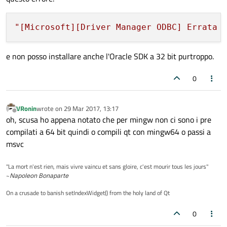
"[Microsoft][Driver Manager ODBC] Errata 
e non posso installare anche l'Oracle SDK a 32 bit purtroppo.
0
VRonin
wrote on
29 Mar 2017, 13:17
last edited by
Offline
oh, scusa ho appena notato che per mingw non ci sono i pre
compilati a 64 bit quindi o compili qt con mingw64 o passi a
msvc
"La mort n'est rien, mais vivre vaincu et sans gloire, c'est mourir tous les jours"
~
Napoleon Bonaparte
On a crusade to banish setIndexWidget() from the holy land of Qt
0