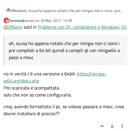
VRonin
oh, scusa ho appena notato che per mingw non ci sono i pre
compilati a 64 bit quindi o compili qt con mingw64 o passi a
fermatqt
wrote on
29 Mar 2017, 13:39
F
msvc
last edited by
Offline
@
VRonin
said in
Problema con Qt, compilatore e Windows 10
:
oh, scusa ho appena notato che per mingw non ci sono i
pre compilati a 64 bit quindi o compili qt con mingw64 o
passi a msvc
no in verità c'è una versione a 64bit:
https://mingw-
w64.org/doku.php
l'ho scaricata e scompattata.
solo che non so come configurarla.
cmq, avendo formattato il pc, se volessi passare a msvc, cosa
dovrei installare di preciso??
0