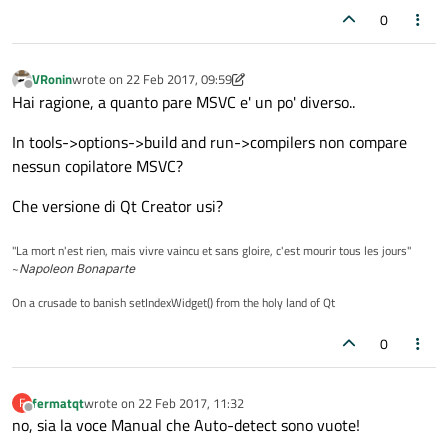
0
VRonin
wrote on
22 Feb 2017, 09:59
last edited by VRonin
Offline
Hai ragione, a quanto pare MSVC e' un po' diverso..
In tools->options->build and run->compilers non compare
nessun copilatore MSVC?
Che versione di Qt Creator usi?
"La mort n'est rien, mais vivre vaincu et sans gloire, c'est mourir tous les jours"
~
Napoleon Bonaparte
On a crusade to banish setIndexWidget() from the holy land of Qt
0
fermatqt
wrote on
22 Feb 2017, 11:32
F
last edited by
Offline
no, sia la voce Manual che Auto-detect sono vuote!