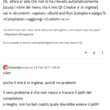
Ok, allora e' solo che non lo ha rilevato automaticamente.
[scusa i nomi dei menu ma il mio Qt Creator e' in inglese]
vai in strumenti->opzioni->Build and Run (compila e esegui?)-
>Compilatori->aggiungi->Custom->c++
"La mort n'est rien, mais vivre vaincu et sans gloire, c'est mourir tous les jours"
~
Napoleon Bonaparte
On a crusade to banish setIndexWidget() from the holy land of Qt
0
fermatqt
wrote on
22 Feb 2017, 09:34
F
last edited by
Offline
ciao!
anche il mio è in inglese, quindi no problem!
il vero problema è che non riesco a trovare il path del
compilatore.
o meglio, non ho ben capito quale dovrebbe essere il path!