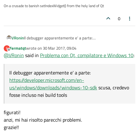
On a crusade to banish setIndexWidget() from the holy land of Qt
0
VRonin
Il debugger apparentemente e' a parte:
https://developer.microsoft.com/en-
fermatqt
wrote on
30 Mar 2017, 09:04
F
us/windows/downloads/windows-10-sdk
scusa, credevo
last edited by
Offline
@
VRonin
said in
Problema con Qt, compilatore e Windows 10
:
fosse incluso nei build tools
Il debugger apparentemente e' a parte:
https://developer.microsoft.com/en-
us/windows/downloads/windows-10-sdk
scusa, credevo
fosse incluso nei build tools
figurati!
anzi, mi hai risolto parecchi problemi.
grazie!!