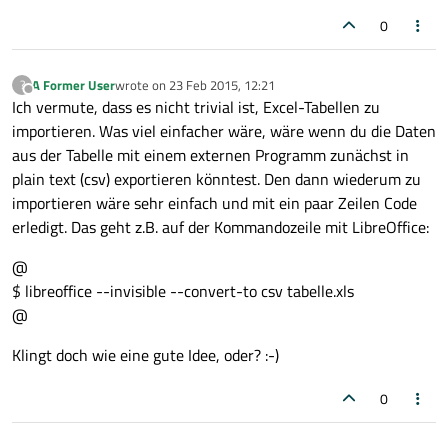
0
A Former User
wrote on
23 Feb 2015, 12:21
?
last edited by
Offline
Ich vermute, dass es nicht trivial ist, Excel-Tabellen zu
importieren. Was viel einfacher wäre, wäre wenn du die Daten
aus der Tabelle mit einem externen Programm zunächst in
plain text (csv) exportieren könntest. Den dann wiederum zu
importieren wäre sehr einfach und mit ein paar Zeilen Code
erledigt. Das geht z.B. auf der Kommandozeile mit LibreOffice:
@
$ libreoffice --invisible --convert-to csv tabelle.xls
@
Klingt doch wie eine gute Idee, oder? :-)
0