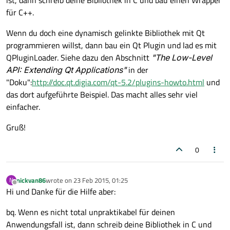
ist, dann schreib deine Bibliothek in C und bau einen Wrapper
für C++.
Wenn du doch eine dynamisch gelinkte Bibliothek mit Qt
programmieren willst, dann bau ein Qt Plugin und lad es mit
QPluginLoader. Siehe dazu den Abschnitt
"The Low-Level
API: Extending Qt Applications"
in der
"Doku":
http://doc.qt.digia.com/qt-5.2/plugins-howto.html
und
das dort aufgeführte Beispiel. Das macht alles sehr viel
einfacher.
Gruß!
0
nickvan86
wrote on
23 Feb 2015, 01:25
N
last edited by
Offline
Hi und Danke für die Hilfe aber:
bq. Wenn es nicht total unpraktikabel für deinen
Anwendungsfall ist, dann schreib deine Bibliothek in C und