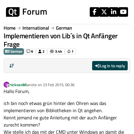
Skip to content
Home
International
German
Implementieren von Lib´s in Qt Anfänger
Frage
German
6
2
3.4k
1
Log in to reply
nickvan86
wrote on
23 Feb 2015, 00:36
N
last edited by
Offline
Hallo Forum,
ich bin noch etwas grün hinter den Ohren was das
implementieren von Bibliotheken in Qt angehen.
Kennt jemand ne gute Anleitung mit der auch Anfänger
zurecht kommen?
Wie stelle ich das mit der CMD unter Windows an damit die