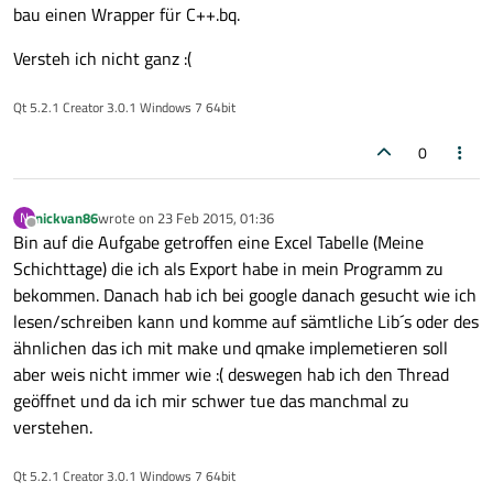
bau einen Wrapper für C++.bq.
Versteh ich nicht ganz :(
Qt 5.2.1 Creator 3.0.1 Windows 7 64bit
0
nickvan86
wrote on
23 Feb 2015, 01:36
N
last edited by
Offline
Bin auf die Aufgabe getroffen eine Excel Tabelle (Meine
Schichttage) die ich als Export habe in mein Programm zu
bekommen. Danach hab ich bei google danach gesucht wie ich
lesen/schreiben kann und komme auf sämtliche Lib´s oder des
ähnlichen das ich mit make und qmake implemetieren soll
aber weis nicht immer wie :( deswegen hab ich den Thread
geöffnet und da ich mir schwer tue das manchmal zu
verstehen.
Qt 5.2.1 Creator 3.0.1 Windows 7 64bit