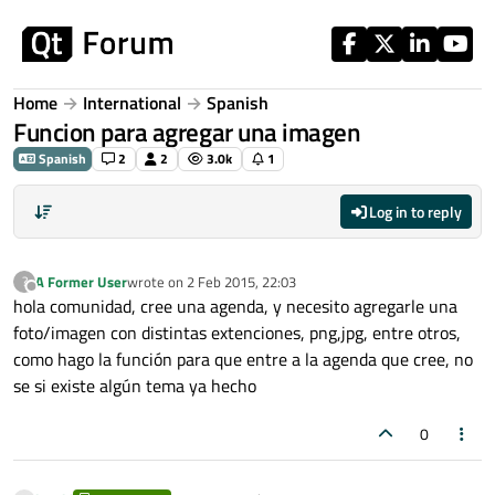
Skip to content
Home
International
Spanish
Funcion para agregar una imagen
Spanish
2
2
3.0k
1
Log in to reply
A Former User
wrote on
2 Feb 2015, 22:03
?
last edited by
Offline
hola comunidad, cree una agenda, y necesito agregarle una
foto/imagen con distintas extenciones, png,jpg, entre otros,
como hago la función para que entre a la agenda que cree, no
se si existe algún tema ya hecho
0