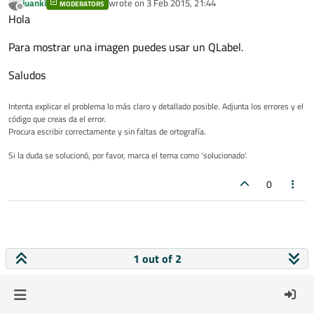
juanki
wrote on
3 Feb 2015, 21:44
MODERATORS
last edited by
Offline
Hola
Para mostrar una imagen puedes usar un QLabel.
Saludos
Intenta explicar el problema lo más claro y detallado posible. Adjunta los errores y el
código que creas da el error.
Procura escribir correctamente y sin faltas de ortografía.
Si la duda se solucionó, por favor, marca el tema como 'solucionado'.
0
1 out of 2