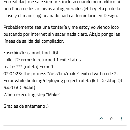
En realidad, me sale siempre, incluso cuando no modifico ni
una línea de los archivos autogenerados (el .h y el .cpp de la
clase y el main.cpp) ni añado nada al formulario en Design.
Probablemente sea una tontería y me estoy volviendo loco
buscando por internet sin sacar nada claro. Abajo pongo las
líneas de salida del compilador:
/usr/bin/ld: cannot find -lGL
collect2: error: ld returned 1 exit status
make: *** [ruleta] Error 1
02:01:23: The process "/usr/bin/make" exited with code 2.
Error while building/deploying project ruleta (kit: Desktop Qt
5.4.0 GCC 64bit)
When executing step "Make"
Gracias de antemano ;)
0