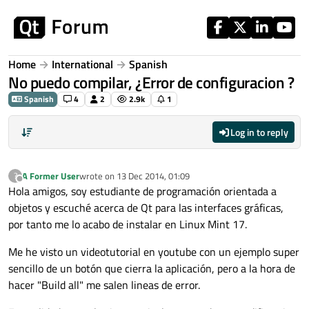
Skip to content
Home
International
Spanish
No puedo compilar, ¿Error de configuracion ?
Spanish
4
2
2.9k
1
Log in to reply
A Former User
wrote on
13 Dec 2014, 01:09
?
last edited by
Offline
Hola amigos, soy estudiante de programación orientada a
objetos y escuché acerca de Qt para las interfaces gráficas,
por tanto me lo acabo de instalar en Linux Mint 17.
Me he visto un videotutorial en youtube con un ejemplo super
sencillo de un botón que cierra la aplicación, pero a la hora de
hacer "Build all" me salen lineas de error.