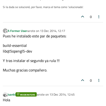
Si la duda se solucionó, por favor, marca el tema como 'solucionado'.
0
A Former User
wrote on
13 Dec 2014, 12:17
?
last edited by
Offline
Pues he instalado este par de paquetes:
build-essential
libqt5opengl5-dev
Y tras instalar el segundo ya rula !!!
Muchas gracias compañero.
0
juanki
wrote on
13 Dec 2014, 12:45
MODERATORS
last edited by
Offline
Hola