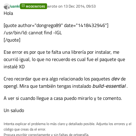
juanki
wrote on
13 Dec 2014, 09:53
MODERATORS
last edited by
Offline
Hola
[quote author="dongrego89" date="1418432946"]
/usr/bin/ld: cannot find -lGL
[/quote]
Ese error es por que te falta una librería por instalar, me
ocurrió igual, lo que no recuerdo es cual fue el paquete que
instalé XD
Creo recordar que era algo relacionado los paquetes
dev
de
opengl. Mira que también tengas instalado
build-essential
.
A ver si cuando llegue a casa puedo mirarlo y te comento.
Un saludo
Intenta explicar el problema lo más claro y detallado posible. Adjunta los errores y el
código que creas da el error.
Procura escribir correctamente y sin faltas de ortografía.