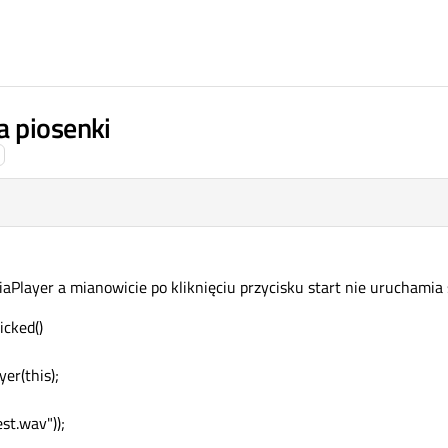
a piosenki
Player a mianowicie po kliknięciu przycisku start nie uruchamia
cked()
er(this);
st.wav"));