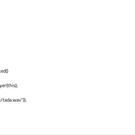
ed()
er(this);
/tada.wav"));