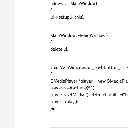
ui(new Ui::MainWindow)
{
ui->setupUi(this);
}
MainWindow::~MainWindow()
{
delete ui;
}
void MainWindow::on_pushButton_click
{
QMediaPlayer *player = new QMediaPlay
player->setVolume(50);
player->setMedia(QUrl::fromLocalFile("D:
player->play();
}@