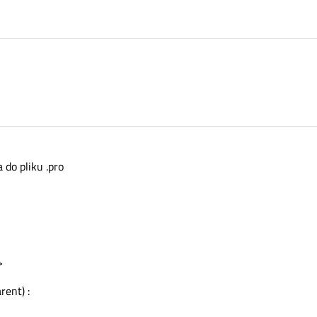
do pliku .pro
>
ent) :