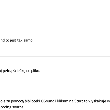
nd to jest tak samo.
j pełną ścieżkę do pliku.
robię za pomocą biblioteki QSound i klikam na Start to wyskakuje
ecoding source