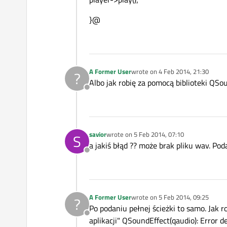
}@
A Former User
wrote on
4 Feb 2014, 21:30
?
last edited by
Albo jak robię za pomocą biblioteki QSou
Offline
savior
wrote on
5 Feb 2014, 07:10
S
last edited by
a jakiś błąd ?? może brak pliku wav. Poda
Offline
A Former User
wrote on
5 Feb 2014, 09:25
?
last edited by
Po podaniu pełnej ścieżki to samo. Jak 
Offline
aplikacji" QSoundEffect(qaudio): Error d