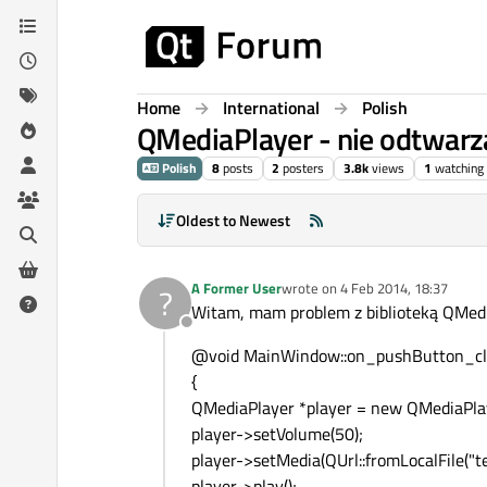
Skip to content
Home
International
Polish
QMediaPlayer - nie odtwarz
Polish
8
posts
2
posters
3.8k
views
1
watching
Oldest to Newest
A Former User
wrote on
4 Feb 2014, 18:37
?
last edited by
Witam, mam problem z biblioteką QMedia
Offline
@void MainWindow::on_pushButton_cli
{
QMediaPlayer *player = new QMediaPlay
player->setVolume(50);
player->setMedia(QUrl::fromLocalFile("te
player->play();