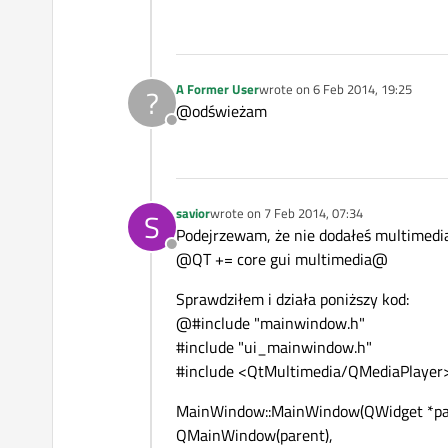
A Former User
wrote on
6 Feb 2014, 19:25
?
last edited by
@odświeżam
Offline
savior
wrote on
7 Feb 2014, 07:34
S
last edited by
Podejrzewam, że nie dodałeś multimedia 
Offline
@QT += core gui multimedia@
Sprawdziłem i działa poniższy kod:
@#include "mainwindow.h"
#include "ui_mainwindow.h"
#include <QtMultimedia/QMediaPlayer
MainWindow::MainWindow(QWidget *par
QMainWindow(parent),