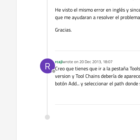
He visto el mismo error en inglés y sin
que me ayudaran a resolver el problema 
Gracias.
rcaji
wrote on
20 Dec 2013, 18:07
R
last edited by
Creo que tienes que ir a la pestaña Tool
Offline
version y Tool Chains debería de aparece
botón Add... y seleccionar el path donde