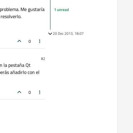
 problema. Me gustaría
1 unread
resolverlo.
20 Dec 2013, 18:07
0
#2
en la pestaña Qt
erás añadirlo con el
0