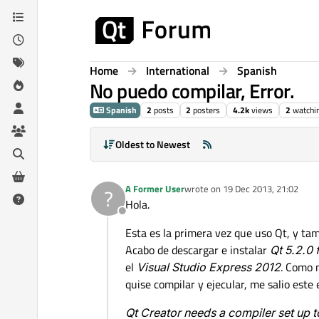
Skip to content
Home
International
Spanish
No puedo compilar, Error.
Spanish
2
posts
2
posters
4.2k
views
2
watchi
Oldest to Newest
A Former User
wrote on
19 Dec 2013, 21:02
?
last edited by
Hola.
Offline
Esta es la primera vez que uso Qt, y ta
Acabo de descargar e instalar
Qt 5.2.0
el
Visual Studio Express 2012
. Como 
quise compilar y ejecular, me salio este 
Qt Creator needs a compiler set up to