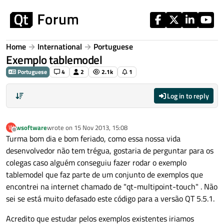
Skip to content
Home
International
Portuguese
Exemplo tablemodel
Portuguese
4
2
2.1k
1
Log in to reply
wsoftware
wrote on
15 Nov 2013, 15:08
W
last edited by
Offline
Turma bom dia e bom feriado, como essa nossa vida
desenvolvedor não tem trégua, gostaria de perguntar para os
colegas caso alguém conseguiu fazer rodar o exemplo
tablemodel que faz parte de um conjunto de exemplos que
encontrei na internet chamado de "qt-multipoint-touch" . Não
sei se está muito defasado este código para a versão QT 5.5.1.
Acredito que estudar pelos exemplos existentes iriamos