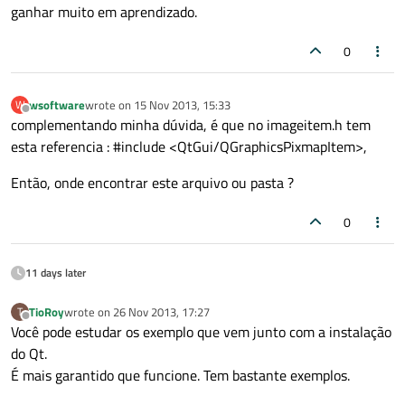
ganhar muito em aprendizado.
0
wsoftware
wrote on
15 Nov 2013, 15:33
W
last edited by
Offline
complementando minha dúvida, é que no imageitem.h tem
esta referencia : #include <QtGui/QGraphicsPixmapItem>,
Então, onde encontrar este arquivo ou pasta ?
0
11 days later
TioRoy
wrote on
26 Nov 2013, 17:27
T
last edited by
Offline
Você pode estudar os exemplo que vem junto com a instalação
do Qt.
É mais garantido que funcione. Tem bastante exemplos.