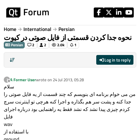
Skip to content
Home
International
Persian
نحوه جدا کردن قسمتی از فایل صوتی در کیوت
Persian
2
2
2.0k
1
Log in to reply
A Former User
wrote on
24 Jul 2013, 05:28
?
last edited by
Offline
سلام
من می خوام برنامه ای بنویسم که چند قسمت از یه فایل صوتی را
جدا کنه و پشت سر هم بگذاره و اجرا کنه هرچی تو اینترنت سرچ
کردم چیزی پیدا نشد که نشد فقط یه راهنمایی بود درباره اجرای
فایل
wav
با استفاده از
qsound