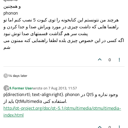
و همچنین
phonon
هرچند من نتونستم این کتابخونه را توی کیوت 5 نصب کنم اما تو
راهنما هایی که داشت چیزی در مورد ویراش صدا و جدا کردن و
پشت سر هم گذاشت قسمتهای صدا توش نبود
اگه کسی در این خصوص چیزی بلده لطفا راهنمایی کنه ممنون می
شم
0
14 days later
A Former User
wrote on
7 Aug 2013, 11:57
?
last edited by
Offline
p{direction:rtl; text-align:right}. phonon در Qt5 وجود نداره و
باید از QtMultimedia استفاده کنی.
http://qt-project.org/doc/qt-5.1/qtmultimedia/qtmultimedia-
index.html
0