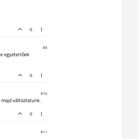
0
#9
re egyetertőek
0
#10
r majd változtatunk.
0
#11