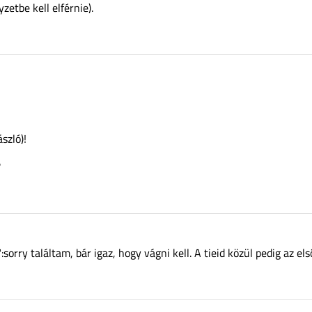
etbe kell elférnie).
szló)!
?
sorry találtam, bár igaz, hogy vágni kell. A tieid közül pedig az e