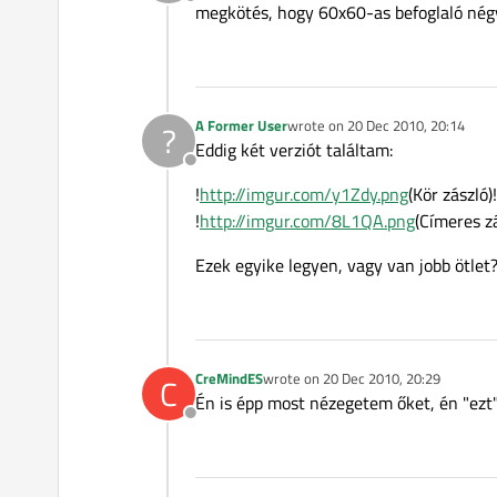
Offline
megkötés, hogy 60x60-as befoglaló négyz
A Former User
wrote on
20 Dec 2010, 20:14
?
last edited by
Eddig két verziót találtam:
Offline
!
http://imgur.com/y1Zdy.png
(Kör zászló)!
!
http://imgur.com/8L1QA.png
(Címeres zá
Ezek egyike legyen, vagy van jobb ötlet
CreMindES
wrote on
20 Dec 2010, 20:29
C
last edited by
Én is épp most nézegetem őket, én "ezt":
Offline