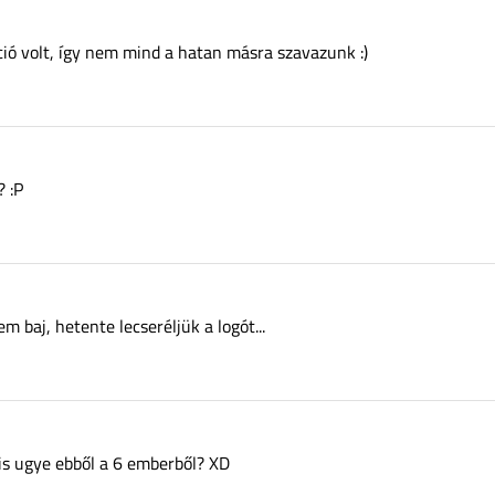
pció volt, így nem mind a hatan másra szavazunk :)
? :P
 baj, hetente lecseréljük a logót...
 is ugye ebből a 6 emberből? XD