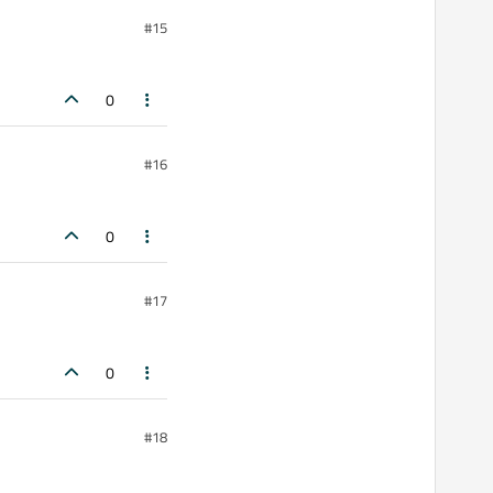
#15
0
#16
0
#17
0
#18