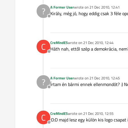
A Former User
wrote on
21 Dec 2010, 12:41
?
last edited by
Király, még jó, hogy eddig csak 3 féle o
Offline
CreMindES
wrote on
21 Dec 2010, 12:44
C
last edited by
Háth nah, ettől szép a demokrácia, nem
Offline
A Former User
wrote on
21 Dec 2010, 12:45
?
last edited by
Írtam én bármi ennek ellenmondót? :) Nem
Offline
CreMindES
wrote on
21 Dec 2010, 12:55
C
last edited by
:D:D majd lesz egy külön kis logo csapat
Offline