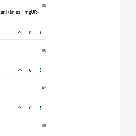
#5
lteni (én az "ImgUR-
0
#6
0
#7
0
#8