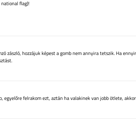
national flag)!
mzó zászló, hozzájuk képest a gomb nem annyira tetszik. Ha ennyi
ztást.
o, egyelőre felrakom ezt, aztán ha valakinek van jobb ötlete, akko