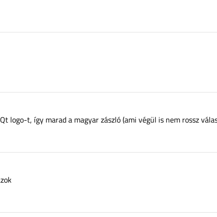
t logo-t, így marad a magyar zászló (ami végül is nem rossz válas
azok