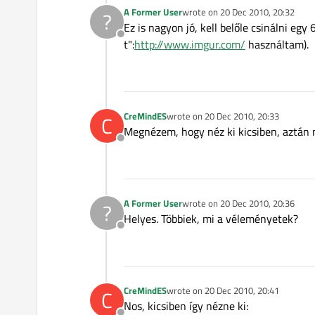
A Former User
wrote on
20 Dec 2010, 20:32
?
last edited by
Ez is nagyon jó, kell belőle csinálni eg
Offline
t":
http://www.imgur.com/
használtam).
CreMindES
wrote on
20 Dec 2010, 20:33
C
last edited by
Megnézem, hogy néz ki kicsiben, aztán m
Offline
A Former User
wrote on
20 Dec 2010, 20:36
?
last edited by
Helyes. Többiek, mi a véleményetek?
Offline
CreMindES
wrote on
20 Dec 2010, 20:41
C
last edited by
Nos, kicsiben így nézne ki: