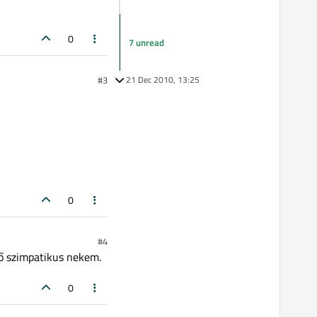
0
7 unread
#3
21 Dec 2010, 13:25
0
#4
lső szimpatikus nekem.
0