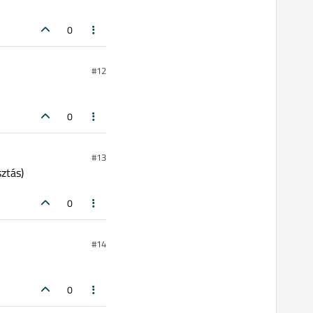
0
#12
0
#13
ztás)
0
#14
0