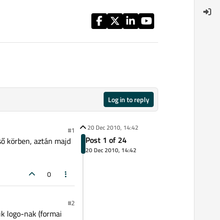
Log in to reply
20 Dec 2010, 14:42
#1
Post 1 of 24
ső körben, aztán majd
20 Dec 2010, 14:42
0
#2
juk logo-nak (formai