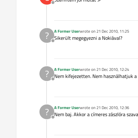
Offline
A Former User
wrote on
21 Dec 2010, 11:25
?
last edited by
Sikerült megegyezni a Nokiával?
Offline
A Former User
wrote on
21 Dec 2010, 12:24
?
last edited by
Nem kifejezetten. Nem használhatjuk a Q
Offline
A Former User
wrote on
21 Dec 2010, 12:36
?
last edited by
Nem baj. Akkor a címeres zászlóra szav
Offline