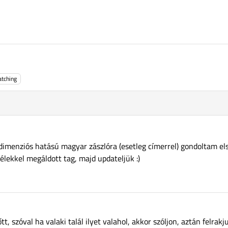
tching
dimenziós hatású magyar zászlóra (esetleg címerrel) gondoltam el
lélekkel megáldott tag, majd updateljük :)
t, szóval ha valaki talál ilyet valahol, akkor szóljon, aztán felrak