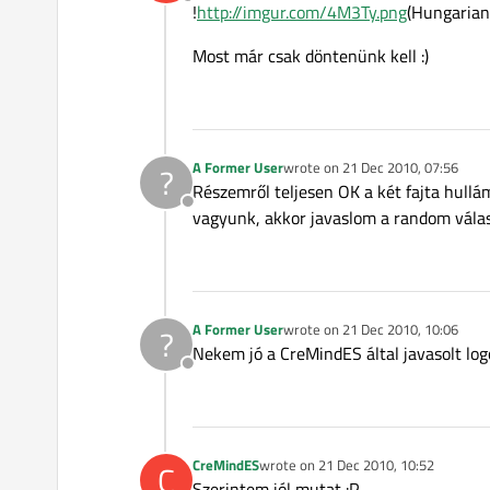
Offline
!
http://imgur.com/4M3Ty.png
(Hungarian 
Most már csak döntenünk kell :)
A Former User
wrote on
21 Dec 2010, 07:56
?
last edited by
Részemről teljesen OK a két fajta hullá
Offline
vagyunk, akkor javaslom a random válas
A Former User
wrote on
21 Dec 2010, 10:06
?
last edited by
Nekem jó a CreMindES által javasolt log
Offline
CreMindES
wrote on
21 Dec 2010, 10:52
C
last edited by
Szerintem jól mutat :P