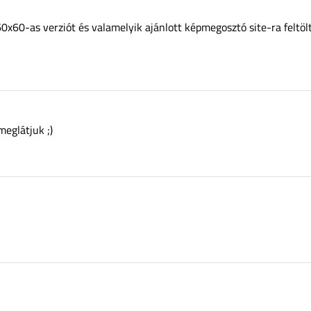
y 60x60-as verziót és valamelyik ajánlott képmegosztó site-ra feltö
eglátjuk ;)