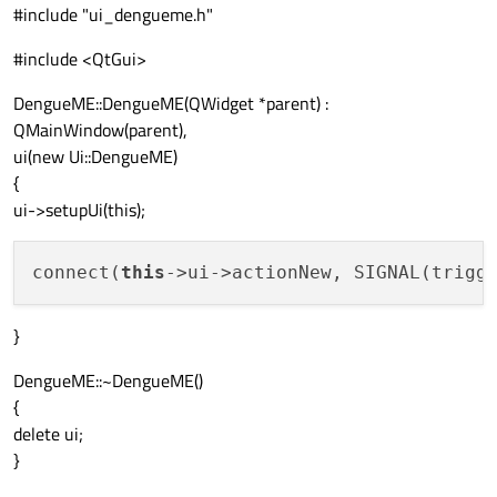
#include "ui_dengueme.h"
#include <QtGui>
DengueME::DengueME(QWidget *parent) :
QMainWindow(parent),
ui(new Ui::DengueME)
{
ui->setupUi(this);
connect(
this
->ui->actionNew, SIGNAL(trigg
}
DengueME::~DengueME()
{
delete ui;
}