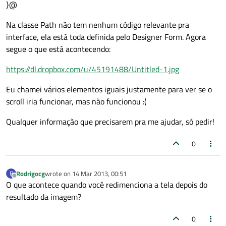
}@
Na classe Path não tem nenhum código relevante pra
interface, ela está toda definida pelo Designer Form. Agora
segue o que está acontecendo:
https://dl.dropbox.com/u/45191488/Untitled-1.jpg
Eu chamei vários elementos iguais justamente para ver se o
scroll iria funcionar, mas não funcionou :(
Qualquer informação que precisarem pra me ajudar, só pedir!
0
Rodrigocg
wrote on
14 Mar 2013, 00:51
R
last edited by
Offline
O que acontece quando você redimenciona a tela depois do
resultado da imagem?
0