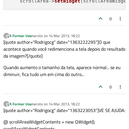
    scrollArea->
setWidget
0
A Former User
wrote on
14 Mar 2013, 18:22
?
last edited by
Offline
[quote author="Rodrigocg" date="1363222295"]O que
acontece quando você redimenciona a tela depois do resultado
da imagem?[/quote]
Quando aumento o tamanho da tela, aparece normal... se eu
diminuir, fica tudo um em cima do outro...
0
A Former User
wrote on
14 Mar 2013, 18:22
?
last edited by
Offline
[quote author="Rodrigocg" date="1363223053"]VE SE AJUDA:
@ scrollAreaWidgetContents = new QWidget();
scrollAreaWidgetContents-