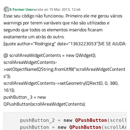
A Former User
wrote on
15 Mar 2013, 12:46
?
last edited by
Offline
Esse seu código não funcionou. Primeiro ele me gerou vários
warnings por terem variáveis que não são utilizadas e
segundo que todos os elementos inseridos ficaram
exatamente um atrás do outro.
[quote author="Rodrigocg" date="1363223053"]VE SE AJUDA:
@ scrollAreaWidgetContents = new QWidget();
scrollAreaWidgetContents-
>setObjectName(QString::fromUtf8("scrollAreaWidgetContent
s"));
scrollAreaWidgetContents->setGeometry(QRect(0, 0, 380,
161));
pushButton_3 = new
QPushButton(scrollAreaWidgetContents);
    pushButton_2 = 
new
QPushButton
(scrollA
    pushButton = 
new
QPushButton
(scrollAre