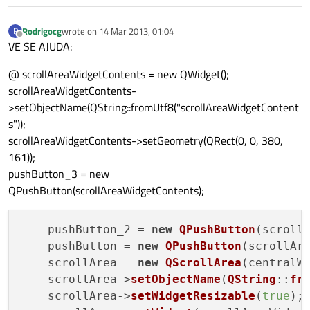
Rodrigocg
wrote on
14 Mar 2013, 01:04
R
last edited by
Offline
VE SE AJUDA:
@ scrollAreaWidgetContents = new QWidget();
scrollAreaWidgetContents-
>setObjectName(QString::fromUtf8("scrollAreaWidgetContent
s"));
scrollAreaWidgetContents->setGeometry(QRect(0, 0, 380,
161));
pushButton_3 = new
QPushButton(scrollAreaWidgetContents);
    pushButton_2 = 
new
QPushButton
(scrollA
    pushButton = 
new
QPushButton
(scrollAre
    scrollArea = 
new
QScrollArea
(centralWi
    scrollArea->
setObjectName
(
QString
::
fr
    scrollArea->
setWidgetResizable
(
true
);
