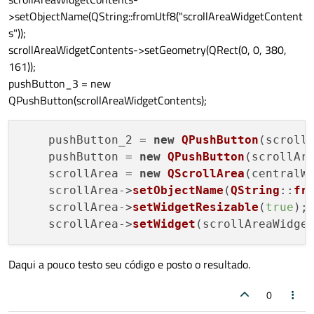
>setObjectName(QString::fromUtf8("scrollAreaWidgetContent
s"));
scrollAreaWidgetContents->setGeometry(QRect(0, 0, 380,
161));
pushButton_3 = new
QPushButton(scrollAreaWidgetContents);
    pushButton_2 = 
new
QPushButton
(scrollA
    pushButton = 
new
QPushButton
(scrollAre
    scrollArea = 
new
QScrollArea
(centralWi
    scrollArea->
setObjectName
(
QString
::
fr
    scrollArea->
setWidgetResizable
(
true
);

    scrollArea->
setWidget
Daqui a pouco testo seu código e posto o resultado.
0