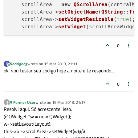
    scrollArea = 
new
QScrollArea
(centralWi
    scrollArea->
setObjectName
(
QString
::
fr
    scrollArea->
setWidgetResizable
(
true
);

    scrollArea->
setWidget
0
Rodrigocg
wrote on
15 Mar 2013, 21:11
R
last edited by
Offline
ok, vou testar seu codigo hoje a noite e te respondo...
0
A Former User
wrote on
15 Mar 2013, 21:17
?
last edited by
Offline
Resolvi aqui. Só acrescentei isso:
@QWidget *w = new QWidget();
w->setLayout(Layout);
this->ui->scrollArea->setWidget(w);@