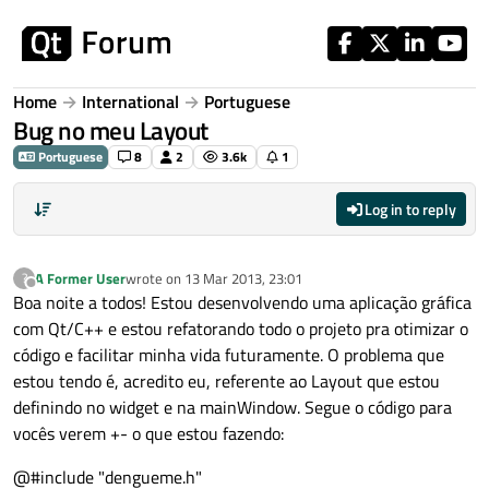
Skip to content
Home
International
Portuguese
Bug no meu Layout
Portuguese
8
2
3.6k
1
Log in to reply
A Former User
wrote on
13 Mar 2013, 23:01
?
last edited by
Offline
Boa noite a todos! Estou desenvolvendo uma aplicação gráfica
com Qt/C++ e estou refatorando todo o projeto pra otimizar o
código e facilitar minha vida futuramente. O problema que
estou tendo é, acredito eu, referente ao Layout que estou
definindo no widget e na mainWindow. Segue o código para
vocês verem +- o que estou fazendo:
@#include "dengueme.h"