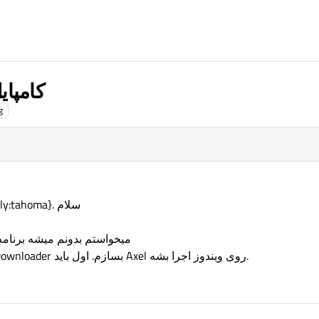
کامپای
g
p{direction:rtl; text-align:right;font-family:tahoma}. سلام
میخواستم بدونم میشه برنامه
میخوام یک رابط کاربری کامل برای Axel Downloader بسازم. اول باید Axel روی ویندوز اجرا بشه.