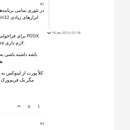
#2
19 Jan 2013, 07:16
API برای مدیریت‌های سطوح بالاتر. برای ساختنش هم احتمالاً autoconf + automake + m4 نیاز باشه. همچنین make لازم داری.
لینوکسی که با همون mingw روی ویندوز کامپایل شده و توی روت mingw نصب شده باشن. MSYS هم لازمه قطعاً.
مگر یک فریم‌ورک چ
0
#3