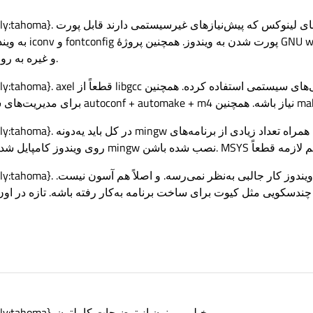
align:right;font-family:tahoma
به ویندوز هستند.
مثل bison, flex, yacc و غیره به روی ویندوز پورت کرده.
align:right;font-family:tahoma}. axel
align:right;font-family:tahoma
align:right;font-family:tahoma
ندسکویی مثل کیوت برای ساخت برنامه به‌کار رفته باشه. تازه در او
p{direction:rtl; text-align:right;font-family:tahoma}. خیلی ممنون از توضیحات کاملتون.