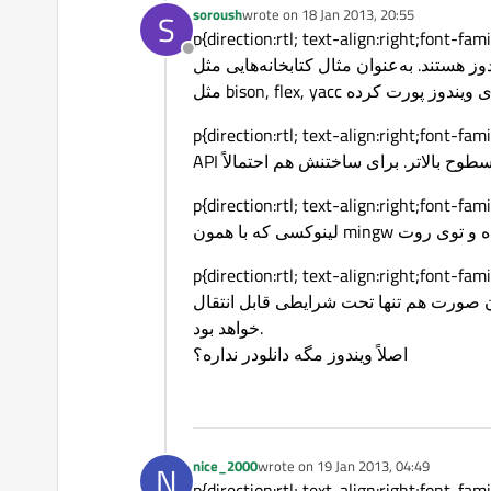
soroush
wrote on
18 Jan 2013, 20:55
S
last edited by
p{direction:rtl; text-}. در تئوری تمامی برنامه‌های لینوکس که پیش‌نیازهای غیرسیستمی دارند قابل پورت
Offline
 به‌عنوان مثال کتابخانه‌هایی مثل iconv و fontconfig پورت شدن به ویندوز. همچنین پروژهٔ GNU win32 ابزارهای زیادی
p{direction:rtl; text- قطعاً از libgcc برای فراخوانی‌های سیستمی استفاده کرده. همچنین POSIX
p{direction:rtl; text-}. در کل باید یه‌دونه mingw باشه داشته باشی به همراه تعداد زیادی از برنامه‌های
p{direction:rtl; text-}. کلاً پورت از لینوکس به ویندوز کار جالبی به‌نظر نمی‌رسه. و اصلاً هم آسون نیست.
ن صورت هم تنها تحت شرایطی قابل انتقال
خواهد بود.
اصلاً ویندوز مگه دانلودر نداره؟
nice_2000
wrote on
19 Jan 2013, 04:49
N
last edited by