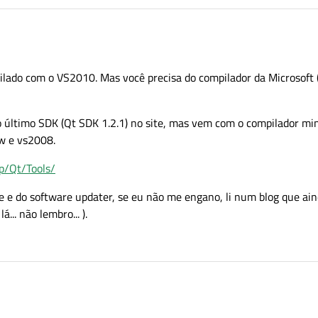
pilado com o VS2010. Mas você precisa do compilador da Microsoft (
o último SDK (Qt SDK 1.2.1) no site, mas vem com o compilador mi
w e vs2008.
p/Qt/Tools/
ne e do software updater, se eu não me engano, li num blog que ai
á... não lembro... ).