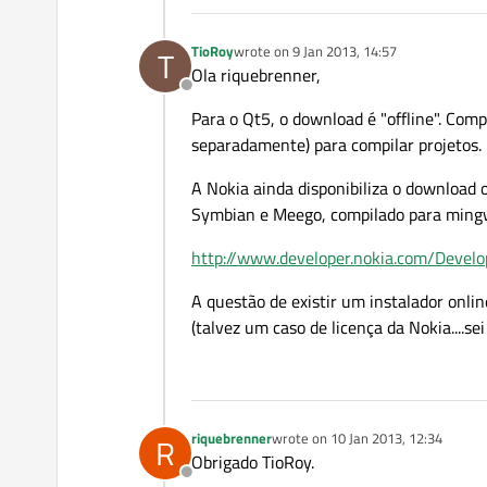
TioRoy
wrote on
9 Jan 2013, 14:57
T
last edited by
Ola riquebrenner,
Offline
Para o Qt5, o download é "offline". Com
separadamente) para compilar projetos.
A Nokia ainda disponibiliza o download 
Symbian e Meego, compilado para ming
http://www.developer.nokia.com/Develo
A questão de existir um instalador onli
(talvez um caso de licença da Nokia....sei l
riquebrenner
wrote on
10 Jan 2013, 12:34
R
last edited by
Obrigado TioRoy.
Offline