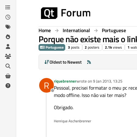
Skip to content
Home
International
Portuguese
Porque não existe mais o li
Portuguese
3
posts
2
posters
2.1k
views
1
wat
Oldest to Newest
riquebrenner
wrote on
9 Jan 2013, 13:25
R
last edited by
Pessoal, precisei formatar o meu pc rec
Offline
modo offline. Isso não vai ter mais?
Obrigado.
Henrique Aschenbrenner