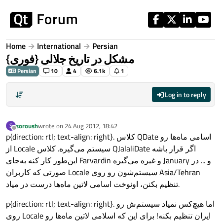
Skip to content
Home
International
Persian
‫مشکل در تاریخ جلالی {فوری}
Persian
10
4
6.1k
1
Log in to reply
soroush
wrote on
24 Aug 2012, 18:42
S
last edited by
Offline
p{direction: rtl; text-align: right}. کلاس QDate اسامی ماه‌ها رو
از Locale سیستم می‌گیره. کلاس QJalaliDate اگر قرار باشه
این‌طور کار کنه به‌جای Farvardin و غیره می‌گیره January و ... در
صورتی که کاربران Locale سیستم‌شون رو روی Asia/Tehran
تنظیم بکنن، اونوخت اسامی لاتین ماه‌ها درست در میاد.
p{direction: rtl; text-align: right}. اما هیچ‌کس نمیاد سیستم‌ش رو
روی Locale ایران تنظیم بکنه! برای این که اسلامی لاتین ماه‌ها رو