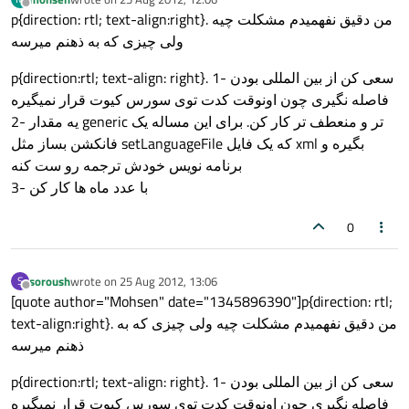
last edited by
Offline
p{direction: rtl; text-align:right}. من دقیق نفهمیدم مشکلت چیه
ولی چیزی که به ذهنم میرسه
p{direction:rtl; text-align: right}. 1- سعی کن از بین المللی بودن
فاصله نگیری چون اونوقت کدت توی سورس کیوت قرار نمیگیره
2- یه مقدار generic تر و منعطف تر کار کن. برای این مساله یک
فانکشن بساز مثل setLanguageFile که یک فایل xml بگیره و
برنامه نویس خودش ترجمه رو ست کنه
3- با عدد ماه ها کار کن
0
soroush
wrote on
25 Aug 2012, 13:06
S
last edited by
Offline
[quote author="Mohsen" date="1345896390"]p{direction: rtl;
text-align:right}. من دقیق نفهمیدم مشکلت چیه ولی چیزی که به
ذهنم میرسه
p{direction:rtl; text-align: right}. 1- سعی کن از بین المللی بودن
فاصله نگیری چون اونوقت کدت توی سورس کیوت قرار نمیگیره