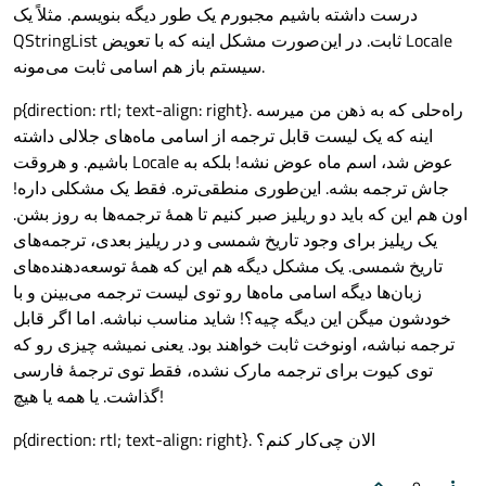
درست داشته باشیم مجبورم یک طور دیگه بنویسم. مثلاً یک
QStringList ثابت. در این‌صورت مشکل اینه که با تعویض Locale
سیستم باز هم اسامی ثابت می‌مونه.
p{direction: rtl; text-align: right}. راه‌حلی که به ذهن من میرسه
اینه که یک لیست قابل ترجمه از اسامی ماه‌های جلالی داشته
باشیم. و هروقت Locale عوض شد، اسم ماه عوض نشه! بلکه به
جاش ترجمه بشه. این‌طوری منطقی‌تره. فقط یک مشکلی داره!
اون هم این که باید دو ریلیز صبر کنیم تا همهٔ ترجمه‌ها به روز بشن.
یک ریلیز برای وجود تاریخ شمسی و در ریلیز بعدی، ترجمه‌های
تاریخ شمسی. یک مشکل دیگه هم این که همهٔ توسعه‌دهنده‌های
زبان‌ها دیگه اسامی ماه‌ها رو توی لیست ترجمه می‌بینن و با
خودشون میگن این دیگه چیه؟! شاید مناسب نباشه. اما اگر قابل
ترجمه نباشه، اونوخت ثابت خواهند بود. یعنی نمیشه چیزی رو که
توی کیوت برای ترجمه مارک نشده، فقط توی ترجمهٔ فارسی
گذاشت. یا همه یا هیچ!
p{direction: rtl; text-align: right}. الان چی‌کار کنم؟