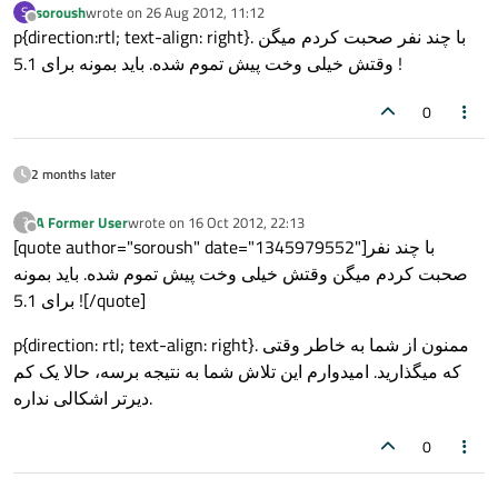
soroush
wrote on
26 Aug 2012, 11:12
S
last edited by
Offline
p{direction:rtl; text-align: right}. با چند نفر صحبت کردم میگن
وقتش خیلی وخت پیش تموم شده. باید بمونه برای 5.1 !
0
2 months later
A Former User
wrote on
16 Oct 2012, 22:13
?
last edited by
Offline
[quote author="soroush" date="1345979552"]با چند نفر
صحبت کردم میگن وقتش خیلی وخت پیش تموم شده. باید بمونه
برای 5.1 ![/quote]
p{direction: rtl; text-align: right}. ممنون از شما به خاطر وقتی
که میگذارید. امیدوارم این تلاش شما به نتیجه برسه، حالا یک کم
دیرتر اشکالی نداره.
0