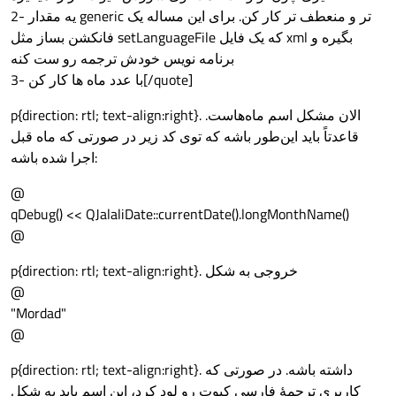
2- یه مقدار generic تر و منعطف تر کار کن. برای این مساله یک
فانکشن بساز مثل setLanguageFile که یک فایل xml بگیره و
برنامه نویس خودش ترجمه رو ست کنه
3- با عدد ماه ها کار کن[/quote]
p{direction: rtl; text-align:right}. الان مشکل اسم ماه‌هاست.
قاعدتاً باید این‌طور باشه که توی کد زیر در صورتی که ماه قبل
اجرا شده باشه:
@
qDebug() << QJalaliDate::currentDate().longMonthName()
@
p{direction: rtl; text-align:right}. خروجی به شکل
@
"Mordad"
@
p{direction: rtl; text-align:right}. داشته باشه. در صورتی که
کاربری ترجمهٔ فارسی کیوت رو لود کرد، این اسم باید به شکل