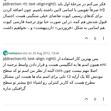
last edited by
Offline
p{direction: rtl; text-align:right}. فکر می‌کنم در مرحلهٔ اول باید
صرفاً تقویمی با اسامی لاتین داشته باشیم. چون اضافه کردن tr()
برای کدهای رسمی کیوت تقاضای خیلی سنگینی هست. احتمال
قبول شدنش هم کمه. در این صورت حتا توی ترجمهٔ فارسی کیوت
هم اسامی به شکل «فروردین» «اردیبهشت» و ... نخواهیم داشت.
0
mohsen
wrote on
25 Aug 2012, 13:46
M
last edited by
Offline
p{direction:rtl; text-align: right}. پس بهترین کار استفاده از
همون اسم ها به انگلیسی هست و قرار دادن واسط ترجمه از xml.
البته از نظر من اسم تو کد سطح core اصلا مهم نیست چون
نبودنش کلا یک آرایه 12 تایی برای اسم ماه ها هست. این مشکل
بیشتر تو سطح gui مطرح هست که کاربر کنترلی رو اشیاء
گرافیکی نداره
0