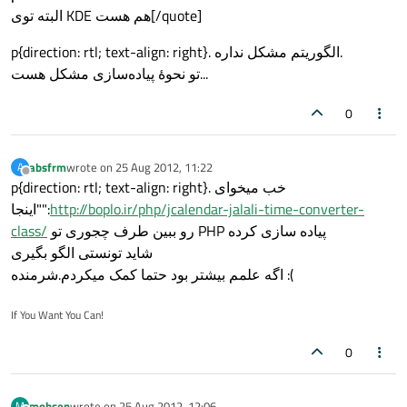
البته توی KDE هم هست[/quote]
p{direction: rtl; text-align: right}. الگوریتم مشکل نداره.
تو نحوهٔ پیاده‌سازی مشکل هست...
0
absfrm
wrote on
25 Aug 2012, 11:22
A
last edited by
Offline
p{direction: rtl; text-align: right}. خب میخوای
http://boplo.ir/php/jcalendar-jalali-time-converter-
"اینجا":
رو ببین طرف چجوری تو PHP پیاده سازی کرده
class/
شاید تونستی الگو بگیری
اگه علمم بیشتر بود حتما کمک میکردم.شرمنده :(
If You Want You Can!
0
mohsen
wrote on
25 Aug 2012, 12:06
M