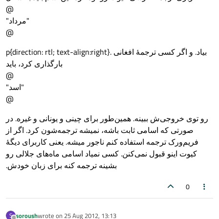
@
"مرداد"
@
p{direction: rtl; text-align:right}. بیاد. و اگر کسی ترجمهٔ افغانی
بارگذاری کرد، باید
@
"اسد"
@
رو توی خروجی‌ش ببینه. همین‌طور برای چینی و یونانی و غیره. در
صورتی که اسامی ثابت باشه، نمیشه ترجمه‌شون کرد. اگر از
فریم‌ورک ترجمه استفاده کنم ناجور میشه. یعنی کاربرای دیگهٔ
کیوت اینو قبول نمی‌کنن. کسی نمیاد اسامی ماه‌های جلالی رو
بشینه ترجمه کنه برای زبان خودش.
0
soroush
wrote on
25 Aug 2012, 13:13
S