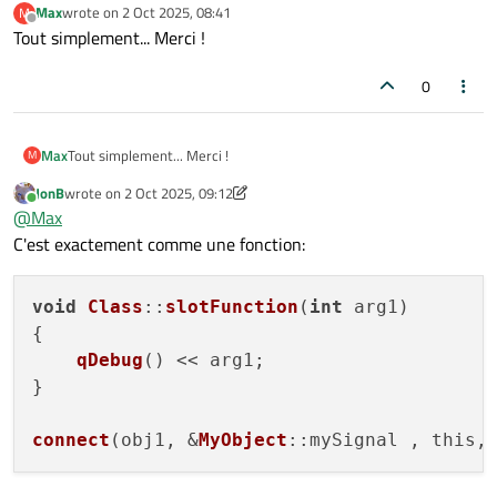
Max
wrote on
2 Oct 2025, 08:41
M
last edited by
Offline
Tout simplement... Merci !
0
Max
Tout simplement... Merci !
M
JonB
wrote on
2 Oct 2025, 09:12
last edited by JonB
10 Feb 2025, 09:14
Online
@
Max
C'est exactement comme une fonction:
void
Class
::
slotFunction
(
int
 arg1)

{

qDebug
() << arg1;

}

connect
(obj1, &
MyObject
::mySignal , this,