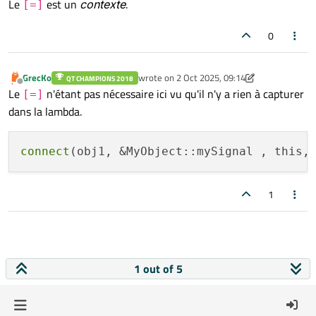
Le
est un
contexte
.
[=]
0
GrecKo
wrote on
2 Oct 2025, 09:14
QT CHAMPIONS 2018
last edited by GrecKo
10 Feb 2025, 09:15
Offline
Le
n'étant pas nécessaire ici vu qu'il n'y a rien à capturer
[=]
dans la lambda.
connect
(obj1, &MyObject::mySignal , this,
1
1 out of 5