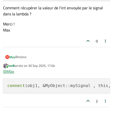
Comment récupérer la valeur de l'int envoyée par le signal
dans la lambda ?
Merci !
Max
0
Bonjour,
Max
M
JonB
wrote on
30 Sep 2025, 17:04
Parmi les signatures de "connect" il y a la suivante :
last edited by
Online
@
Max
MyObject * obj1; // MyObject peut émettre le sign
Comment récupérer la valeur de l'int envoyée par le signal dans
connect
(obj1, &MyObject::mySignal , this,
la lambda ?
Merci !
Max
2