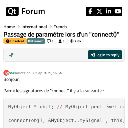
Skip to content
Home
International
French
Passage de paramètre lors d'un "connect()"
Unsolved
French
5
3
2.6k
Log in to reply
Max
wrote on
30 Sep 2025, 16:54
M
last edited by
Offline
Bonjour,
Parmi les signatures de "connect" il y a la suivante :
MyObject * obj1; 
//
 MyObject peut émettre 
connect(obj1, &MyObject::mySignal , this,