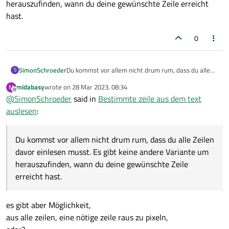
herauszufinden, wann du deine gewünschte Zeile erreicht
hast.
0
SimonSchroeder
Du kommst vor allem nicht drum rum, dass du alle
S
Zeilen davor einlesen musst. Es gibt keine andere
midabasy
wrote on
28 Mar 2023, 08:34
M
Variante um herauszufinden, wann du deine
last edited by
Offline
@
SimonSchroeder
said in
Bestimmte zeile aus dem text
gewünschte Zeile erreicht hast.
auslesen
:
Du kommst vor allem nicht drum rum, dass du alle Zeilen
davor einlesen musst. Es gibt keine andere Variante um
herauszufinden, wann du deine gewünschte Zeile
erreicht hast.
es gibt aber Möglichkeit,
aus alle zeilen, eine nötige zeile raus zu pixeln,