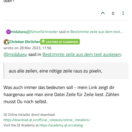
oder?
0
@
SimonSchroeder
said in
Bestimmte zeile aus dem text
midabasy
M
auslesen
:
Christian Ehrlicher
LIFETIME QT CHAMPION
Online
Du kommst vor allem nicht drum rum, dass du alle
wrote on
28 Mar 2023, 17:56
last edited by
Zeilen davor einlesen musst. Es gibt keine andere
@
midabasy
said in
Bestimmte zeile aus dem text auslesen
:
es gibt aber Möglichkeit,
Variante um herauszufinden, wann du deine
aus alle zeilen, eine nötige zeile raus zu pixeln,
gewünschte Zeile erreicht hast.
oder?
aus alle zeilen, eine nötige zeile raus zu pixeln,
Was auch immer das bedeuten soll - mein Link zeigt dir
haargenau wie man eine Datei Zeile für Zeile liest. Zählen
musst Du noch selbst.
Qt Online Installer direct download:
https://download.qt.io/official_releases/online_installers/
Visit the Qt Academy at
https://academy.qt.io/catalog