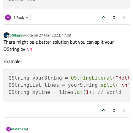
0
M
1 Reply
SMEasy
wrote on
27 Mar 2023, 17:09
last edited by
Offline
There might be a better solution but you can split your
QString by
.
\n
Example:
QString yourString = 
QStringLiteral
(
"Hell
QStringList lines = yourString.
split
(
'\n'
)
QString myLine = lines.
at
(
1
); 
// World
0
Hi
midabasy
M