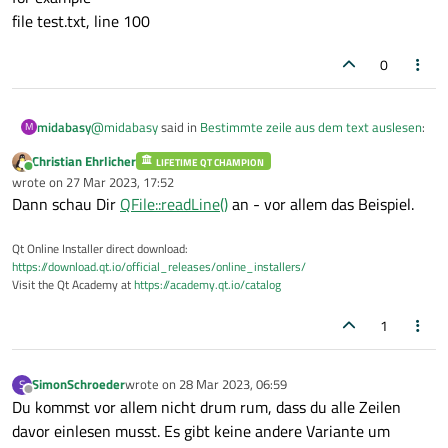
file test.txt, line 100
0
@
midabasy
said in
Bestimmte zeile aus dem text auslesen
:
midabasy
M
Christian Ehrlicher
LIFETIME QT CHAMPION
Online
Hi
wrote on
27 Mar 2023, 17:52
last edited by
Wie kann iich in Qt,
C++
Dann schau Dir
QFile::readLine()
an - vor allem das Beispiel.
Sorry!!
bestimmte Zeile
aus dem
text auslesen
,
I wrote wrong, I wanted,
Qt Online Installer direct download:
Read specific line from file.
z.B
for example
https://download.qt.io/official_releases/online_installers/
file test.txt, line 100
Visit the Qt Academy at
https://academy.qt.io/catalog
Datei test.txt,

1
SimonSchroeder
wrote on
28 Mar 2023, 06:59
S
last edited by
Offline
Du kommst vor allem nicht drum rum, dass du alle Zeilen
davor einlesen musst. Es gibt keine andere Variante um