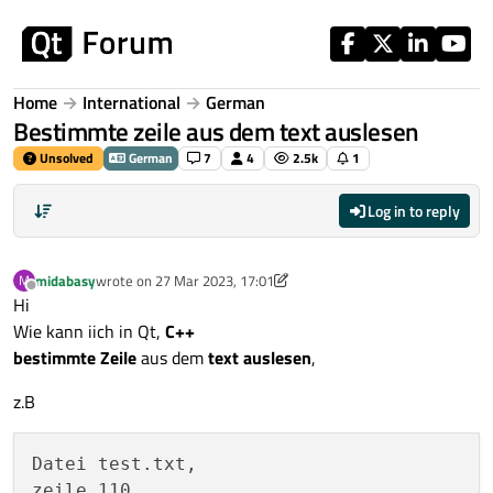
Skip to content
Home
International
German
Bestimmte zeile aus dem text auslesen
Unsolved
German
7
4
2.5k
1
Log in to reply
midabasy
wrote on
27 Mar 2023, 17:01
M
last edited by midabasy
Offline
Hi
Wie kann iich in Qt,
C++
bestimmte Zeile
aus dem
text auslesen
,
z.B
Datei test.txt,
