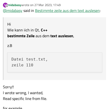
Wie kann iich in Qt,
C++
midabasy
wrote on
27 Mar 2023, 17:49
M
bestimmte Zeile
aus dem
text auslesen
,
z.B
last edited by
Offline
@
midabasy
said in
Bestimmte zeile aus dem text auslesen
:
Datei test.txt,

Hi
Wie kann iich in Qt,
C++
bestimmte Zeile
aus dem
text auslesen
,
z.B
Datei test.txt,

Sorry!!
I wrote wrong, I wanted,
Read specific line from file.
for example