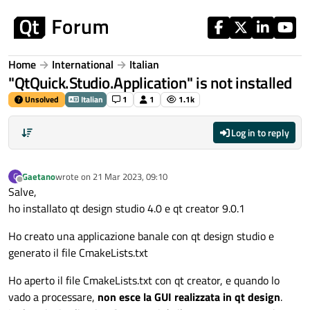
Skip to content
Home
International
Italian
"QtQuick.Studio.Application" is not installed
Unsolved
Italian
1
1
1.1k
Log in to reply
Gaetano
wrote on
21 Mar 2023, 09:10
G
last edited by
Offline
Salve,
ho installato qt design studio 4.0 e qt creator 9.0.1
Ho creato una applicazione banale con qt design studio e
generato il file CmakeLists.txt
Ho aperto il file CmakeLists.txt con qt creator, e quando lo
vado a processare,
non esce la GUI realizzata in qt design
.