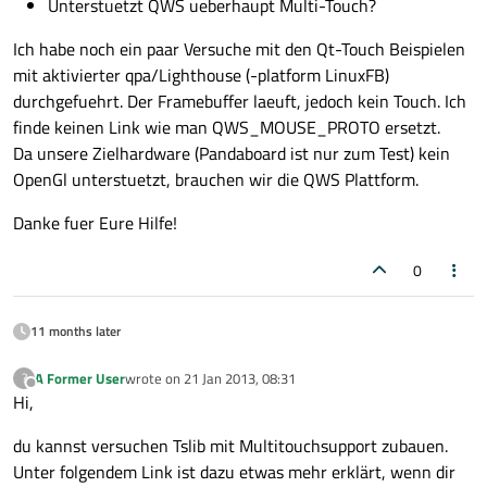
Unterstuetzt QWS ueberhaupt Multi-Touch?
Ich habe noch ein paar Versuche mit den Qt-Touch Beispielen
mit aktivierter qpa/Lighthouse (-platform LinuxFB)
durchgefuehrt. Der Framebuffer laeuft, jedoch kein Touch. Ich
finde keinen Link wie man QWS_MOUSE_PROTO ersetzt.
Da unsere Zielhardware (Pandaboard ist nur zum Test) kein
OpenGl unterstuetzt, brauchen wir die QWS Plattform.
Danke fuer Eure Hilfe!
0
11 months later
A Former User
wrote on
21 Jan 2013, 08:31
?
last edited by
Offline
Hi,
du kannst versuchen Tslib mit Multitouchsupport zubauen.
Unter folgendem Link ist dazu etwas mehr erklärt, wenn dir