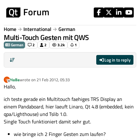
Skip to content
Home
International
German
Multi-Touch Gesten mit QWS
German
2
2
3.2k
1
Log in to reply
HaBa
wrote on
21 Feb 2012, 05:33
H
last edited by
Offline
Hallo,
ich teste gerade ein Multitouch faehiges TRS Display an
einem Pandaboard, hier laeuft Linaro, Qt 4.8 (embedded, kein
qpa/Lighthouse) und Tslib 1.0.
Single Touch funktioniert damit sehr gut.
wie bringe ich 2 Finger Gesten zum laufen?