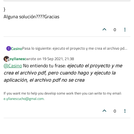
}
do
{

Alguna solución????Gracias
       painter.
drawText
(
1000
,h,ui
->
Jugado
       painter.
drawText
(
4000
,h,ui
->
Jugado
0
       painter.
drawText
(
7000
,h,ui
->
Jugado
       i++;

       h = h + 
400
;

Pasa lo siguiente: ejecuto el proyecto y me crea el archivo pdf,
Casino
C
    }
while
 (i <= 
9
);

pero cuando hago y ejecuto la aplicación, el archivo pdf no se
eyllanesc
wrote on
19 Sep 2021, 21:38
crea
void MainWindow::on_actionImprimir_triggered()
last edited by
Offline
@
Casino
No entiendo tu frase:
ejecuto el proyecto y me
este es mi código
{
    painter.
end
#include "QPdfWriter"
int i, h;
crea el archivo pdf, pero cuando hago y ejecuto la
    QPdfWriter pdf("ruleta.pdf");

#include "QPainter"
aplicación, el archivo pdf no se crea
}
    QPainter painter(&pdf);

Alguna solución????Gracias
If you want me to help you develop some work then you can write to my email:
    painter.setPen(Qt::black);

e.yllanescucho@gmal.com
.
    painter.setFont(QFont("Times", 18));

    painter.drawText(3000,600,"TORNEO DE RULETA
0
    painter.setFont(QFont("Times", 11));

    painter.drawText(1000,1300, "NOMBRE");

    painter.drawText(4000,1300, "MONTO");

    painter.drawText(7000,1300,"RECOMPRA");

    painter.setFont(QFont("Times", 10));
