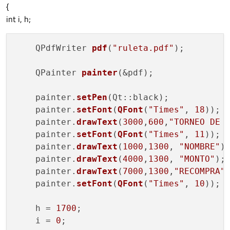
{
int i, h;
    QPdfWriter 
pdf
(
"ruleta.pdf"
);

    QPainter 
painter
(&pdf);

    painter.
setPen
(Qt::black);

    painter.
setFont
(
QFont
(
"Times"
, 
18
));

    painter.
drawText
(
3000
,
600
,
"TORNEO DE 
    painter.
setFont
(
QFont
(
"Times"
, 
11
));

    painter.
drawText
(
1000
,
1300
, 
"NOMBRE"
);
    painter.
drawText
(
4000
,
1300
, 
"MONTO"
);

    painter.
drawText
(
7000
,
1300
,
"RECOMPRA"
)
    painter.
setFont
(
QFont
(
"Times"
, 
10
));

    h = 
1700
;

    i = 
0
;
