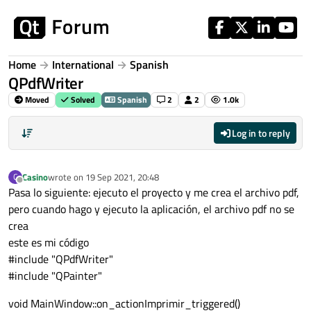
Skip to content
Home
International
Spanish
QPdfWriter
Moved
Solved
Spanish
2
2
1.0k
Log in to reply
Casino
wrote on
19 Sep 2021, 20:48
C
last edited by
Offline
Pasa lo siguiente: ejecuto el proyecto y me crea el archivo pdf,
pero cuando hago y ejecuto la aplicación, el archivo pdf no se
crea
este es mi código
#include "QPdfWriter"
#include "QPainter"
void MainWindow::on_actionImprimir_triggered()