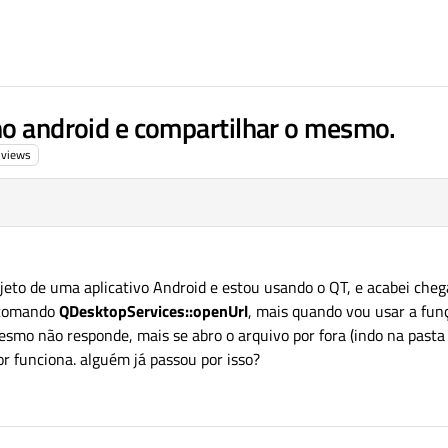
no android e compartilhar o mesmo.
views
eto de uma aplicativo Android e estou usando o QT, e acabei che
o comando
QDesktopServices::openUrl
, mais quando vou usar a fun
mesmo não responde, mais se abro o arquivo por fora (indo na pasta
or funciona. alguém já passou por isso?