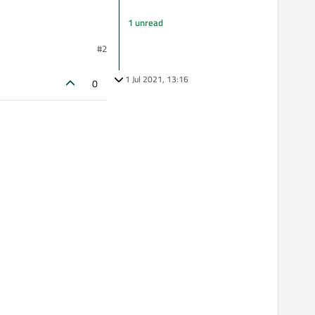
1 unread
#2
1 Jul 2021, 13:16
0