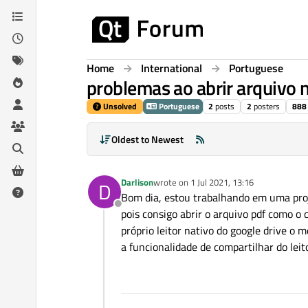
Skip to content
Home
International
Portuguese
problemas ao abrir arquivo 
Unsolved
Portuguese
2
posts
2
posters
888
Oldest to Newest
Darlison
wrote on
1 Jul 2021, 13:16
D
last edited by
Bom dia, estou trabalhando em uma proj
Offline
pois consigo abrir o arquivo pdf como 
próprio leitor nativo do google drive o 
a funcionalidade de compartilhar do leit