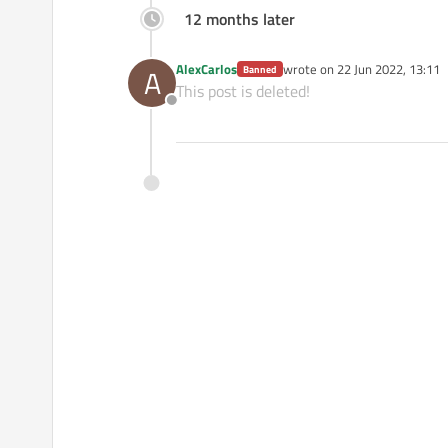
12 months later
AlexCarlos
wrote on
22 Jun 2022, 13:11
A
Banned
last edited by
This post is deleted!
Offline