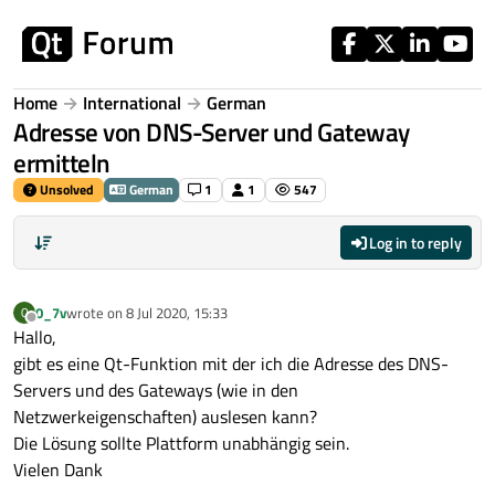
Skip to content
Home
International
German
Adresse von DNS-Server und Gateway
ermitteln
Unsolved
German
1
1
547
Log in to reply
0_7v
wrote on
8 Jul 2020, 15:33
0
last edited by
Offline
Hallo,
gibt es eine Qt-Funktion mit der ich die Adresse des DNS-
Servers und des Gateways (wie in den
Netzwerkeigenschaften) auslesen kann?
Die Lösung sollte Plattform unabhängig sein.
Vielen Dank