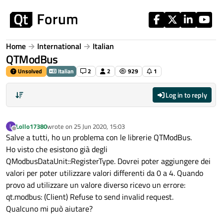
Skip to content
Home
International
Italian
QTModBus
Unsolved
Italian
2
2
929
1
Log in to reply
Lollo17380
wrote on
25 Jun 2020, 15:03
L
last edited by
Offline
Salve a tutti, ho un problema con le librerie QTModBus.
Ho visto che esistono già degli
QModbusDataUnit::RegisterType. Dovrei poter aggiungere dei
valori per poter utilizzare valori differenti da 0 a 4. Quando
provo ad utilizzare un valore diverso ricevo un errore:
qt.modbus: (Client) Refuse to send invalid request.
Qualcuno mi può aiutare?