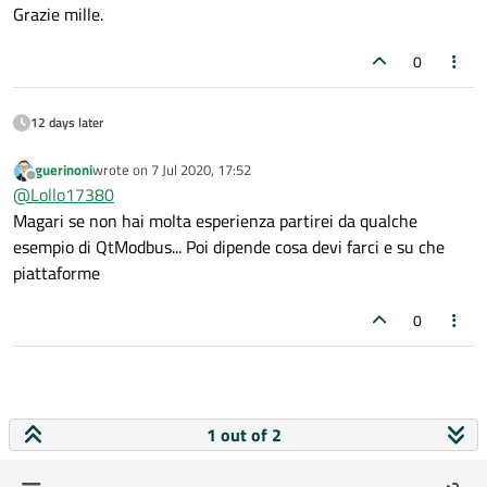
Grazie mille.
0
12 days later
guerinoni
wrote on
7 Jul 2020, 17:52
last edited by
Offline
@
Lollo17380
Magari se non hai molta esperienza partirei da qualche
esempio di QtModbus... Poi dipende cosa devi farci e su che
piattaforme
0
1 out of 2