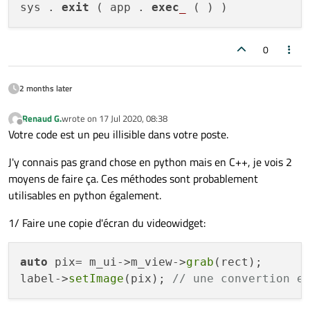
#for i in range(len(files)):
sys . 
exit
 ( app . 
exec
_
	filename=pathIn + files[
0
]

	self.mediaPlayer.setMedia(QMediaContent(QUrl.fromLocalFile(filename)))				

0
	self.playButton.setEnabled(
True
)

	directory = 
r'C:\Users\PC\Desktop
	os.chdir(directory)	

2 months later
def
play
(
self
):

Renaud G.
wrote on
17 Jul 2020, 08:38
last edited by
Offline
Votre code est un peu illisible dans votre poste.
if
 self.mediaPlayer.state() == QMe
		self.mediaPlayer.pause()

J'y connais pas grand chose en python mais en C++, je vois 2
else
:

moyens de faire ça. Ces méthodes sont probablement
		self.mediaPlayer.play()

utilisables en python également.
def
mediaStateChanged
(
self, state
):

1/ Faire une copie d'écran du videowidget:
if
 self.mediaPlayer.state() == QMe
		self.playButton.setIcon(self.style().standardIcon(QStyle.SP_MediaPause))

auto
 pix= m_ui->m_view->
grab
(rect);

else
:

label->
setImage
(pix); 
// une convertion e
		self.playButton.setIcon(

				self.style().standardIcon(QStyle.SP_MediaPlay))
