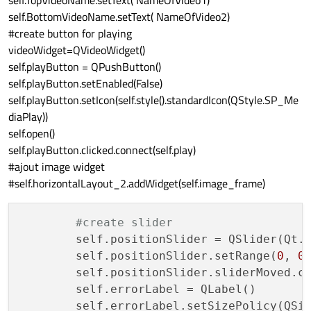
self.TopVideoName.setText( NameOfVideo1)
self.BottomVideoName.setText( NameOfVideo2)
#create button for playing
videoWidget=QVideoWidget()
self.playButton = QPushButton()
self.playButton.setEnabled(False)
self.playButton.setIcon(self.style().standardIcon(QStyle.SP_Me
diaPlay))
self.open()
self.playButton.clicked.connect(self.play)
#ajout image widget
#self.horizontalLayout_2.addWidget(self.image_frame)
#create slider
	self.positionSlider = QSlider(Qt.Horizontal)

	self.positionSlider.setRange(
0
, 
0
)
	self.positionSlider.sliderMoved.connect(self.setPosition)

	self.errorLabel = QLabel()

	self.errorLabel.setSizePolicy(QSizePolicy.Preferred,QSizePolicy.Maximum)
