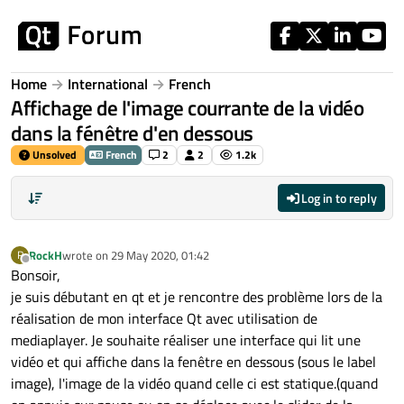
Skip to content
Home
International
French
Affichage de l'image courrante de la vidéo
dans la fénêtre d'en dessous
Unsolved
French
2
2
1.2k
Log in to reply
RockH
wrote on
29 May 2020, 01:42
R
last edited by
Offline
Bonsoir,
je suis débutant en qt et je rencontre des problème lors de la
réalisation de mon interface Qt avec utilisation de
mediaplayer. Je souhaite réaliser une interface qui lit une
vidéo et qui affiche dans la fenêtre en dessous (sous le label
image), l'image de la vidéo quand celle ci est statique.(quand