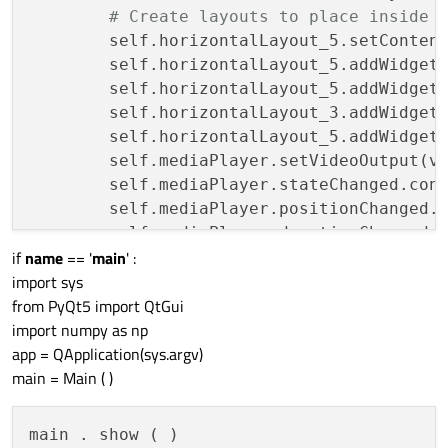
# Create layouts to place inside 
	self.horizontalLayout_5.setConten
	self.horizontalLayout_5.addWidget(self.playButton)

	self.horizontalLayout_5.addWidget(self.positionSlider)

	self.horizontalLayout_3.addWidget(videoWidget)

	self.horizontalLayout_5.addWidget(self.errorLabel)

	self.mediaPlayer.setVideoOutput(videoWidget)

	self.mediaPlayer.stateChanged.connect(self.mediaStateChanged)

	self.mediaPlayer.positionChanged.connect(self.positionChanged)

	self.mediaPlayer.durationChanged.connect(self.durationChanged)

if
name
== '
main
' :
	self.mediaPlayer.error.connect(self.handleError)

import sys
from PyQt5 import QtGui
import numpy as np
def
open
(
self
):

app = QApplication(sys.argv)
	pathIn= 
'VIDEO/'
main = Main ( )
#load images
	files = [f 
for
 f 
in
 os.listdir(pa
	files.sort(key = 
lambda
 x: 
int
(x[
main . show ( ) 
