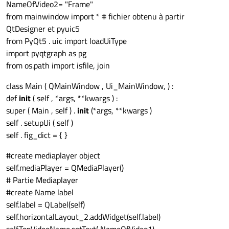
NameOfVideo2= "Frame"
from mainwindow import * # fichier obtenu à partir
QtDesigner et pyuic5
from PyQt5 . uic import loadUiType
import pyqtgraph as pg
from os.path import isfile, join
class Main ( QMainWindow , Ui_MainWindow, ) :
def
init
( self , *args, **kwargs ) :
super ( Main , self ) .
init
(*args, **kwargs )
self . setupUi ( self )
self . fig_dict = { }
#create mediaplayer object
self.mediaPlayer = QMediaPlayer()
# Partie Mediaplayer
#create Name label
self.label = QLabel(self)
self.horizontalLayout_2.addWidget(self.label)