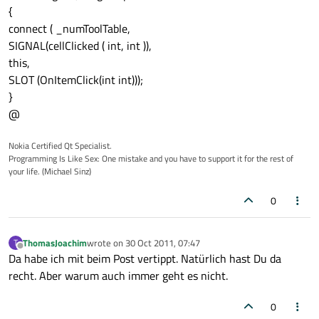
{
connect ( _numToolTable,
SIGNAL(cellClicked ( int, int )),
this,
SLOT (OnItemClick(int int)));
}
@
Nokia Certified Qt Specialist.
Programming Is Like Sex: One mistake and you have to support it for the rest of
your life. (Michael Sinz)
0
ThomasJoachim
wrote on
30 Oct 2011, 07:47
T
last edited by
Offline
Da habe ich mit beim Post vertippt. Natürlich hast Du da
recht. Aber warum auch immer geht es nicht.
0