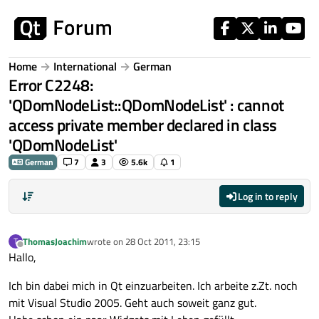
Skip to content
Home
International
German
Error C2248:
'QDomNodeList::QDomNodeList' : cannot
access private member declared in class
'QDomNodeList'
German
7
3
5.6k
1
Log in to reply
ThomasJoachim
wrote on
28 Oct 2011, 23:15
T
last edited by
Offline
Hallo,
Ich bin dabei mich in Qt einzuarbeiten. Ich arbeite z.Zt. noch
mit Visual Studio 2005. Geht auch soweit ganz gut.