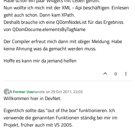
Habe schon ein paar Widgets mit Leben gefüllt.
Nun wollte ich mich mit der XML - Api beschäftigen. Einlesen
geht auch schon. Dann kam XPath.
Deshalb brauche ich eine QDomNodeList für das Ergebniss
von QDomDocume.elementsByTagName
Der Compiler erfreut mich dann mit obiger Meldung. Habe
keine Ahnung was da gemacht werden muss.
Hoffe es kann mir da jemand helfen
0
A Former User
wrote on
29 Oct 2011, 22:03
?
last edited by
Offline
Willkommen hier in DevNet.
Eigentlich sollte das "out of the box" funktionieren. Ich
verwende die genannten Funktionen ständig bei mir im
Projekt, früher auch mit VS 2005.