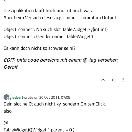
Die Applikation läuft hoch und tut auch was.
Aber beim Versuch dieses o.g. connect kommt im Output:
Object::connect: No such slot TableWidget::xy(int int)
Object::connect: (sender name: 'TableWidget')
Es kann doch nicht so schwer sein!?
EDIT: bitte code bereiche mit einem @-tag versehen,
Gerolf
0
giesbert
wrote on
30 Oct 2011, 07:05
G
last edited by
Offline
Dein slot heißt auch nicht xy, sondern OnItemClick.
also:
@
TableWidget(QWidget * parent = 0 )