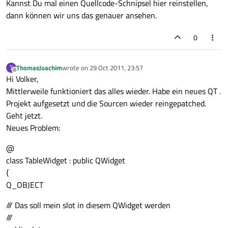
Kannst Du mal einen Quellcode-Schnipsel hier reinstellen,
dann können wir uns das genauer ansehen.
0
ThomasJoachim
wrote on
29 Oct 2011, 23:57
T
last edited by
Offline
Hi Volker,
Mittlerweile funktioniert das alles wieder. Habe ein neues QT .
Projekt aufgesetzt und die Sourcen wieder reingepatched.
Geht jetzt.
Neues Problem:
@
class TableWidget : public QWidget
{
Q_OBJECT
/// Das soll mein slot in diesem QWidget werden
///