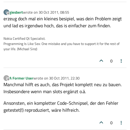
giesbert
wrote on
30 Oct 2011, 08:55
G
last edited by
Offline
erzeug doch mal ein kleines besipiel, was dein Problem zeigt
und lad es irgendwo hoch, das is einfacher zum finden.
Nokia Certified Qt Specialist.
Programming Is Like Sex: One mistake and you have to support it for the rest of
your life. (Michael Sinz)
0
A Former User
wrote on
30 Oct 2011, 22:30
?
last edited by
Offline
Manchmal hilft es auch, das Projekt komplett neu zu bauen.
Insbesondere wenn man slots ergänzt o.ä.
Ansonsten, ein kompletter Code-Schnipsel, der den Fehler
getestet(!) reproduziert, wäre hilfreich.
0