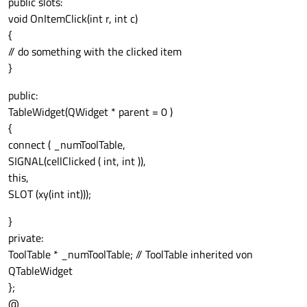
public slots:
void OnItemClick(int r, int c)
{
// do something with the clicked item
}
public:
TableWidget(QWidget * parent = 0 )
{
connect ( _numToolTable,
SIGNAL(cellClicked ( int, int )),
this,
SLOT (xy(int int)));
}
private:
ToolTable * _numToolTable; // ToolTable inherited von
QTableWidget
};
@