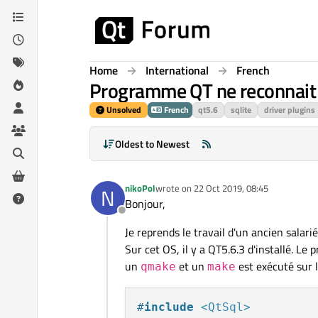
Skip to content
Home
International
French
Programme QT ne reconnait 
Unsolved
French
qt5.6
sqlite
driver plugins
Oldest to Newest
nikoPol
wrote on
22 Oct 2019, 08:45
N
last edited by
Bonjour,
Offline
Je reprends le travail d'un ancien salar
Sur cet OS, il y a QT5.6.3 d'installé. L
un
et un
est exécuté sur 
qmake
make
#
include
<QtSql>