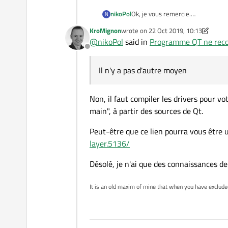
"'/usr/lib/qt5/plugins/
         not a plugin

nikoPol
Ok, je vous remercie.
N
QFactoryLoader::QFactory
Il n'y a pas d'autre moyen d'avoir 
KroMignon
wrote on
QFactoryLoader::QFactory
22 Oct 2019, 10:13
last edited by KroMignon
EABI5 version 1 (SY
QElfParser: '/home/root
@
nikoPol
said in
Programme QT ne reco
"'/home/root/sqldrivers/
Offline
         not a plugin

Il n'y a pas d'autre moyen
QFactoryLoader::QFactory
QElfParser: '/home/root
"'/home/root/sqldrivers/
Non, il faut compiler les drivers pour vo
         not a plugin

QFactoryLoader::QFactory
main", à partir des sources de Qt.
QElfParser: '/home/root
"'/home/root/sqldrivers/
Peut-être que ce lien pourra vous être u
         not a plugin

layer.5136/
QFactoryLoader::QFactory
QElfParser: '/home/root
Désolé, je n'ai que des connaissances de 
"'/home/root/sqldrivers/
         not a plugin

It is an old maxim of mine that when you have exclud