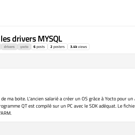
les drivers MYSQL
drivers
yocto
6
posts
2
posters
3.4k
views
ié de ma boite. L'ancien salarié a créer un OS grâce à Yocto pour u
e programme QT est compilé sur un PC avec le SDK adéquat. Le fichie
l'ARM.