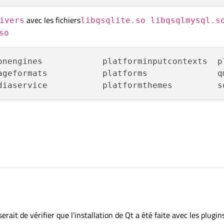
avec les fichiers
ivers
libqsqlite.so libqsqlmysql.s
so
onengines            platforminputcontexts  p
ageformats           platforms              qm
 salarié de ma boite. L'ancien salarié a créer un OS grâce à Yocto pour un ARM.
ait de vérifier que l'installation de Qt a été faite avec les plugins
llé. Le programme QT est compilé sur un PC avec le SDK adéquat. Le fichier binai