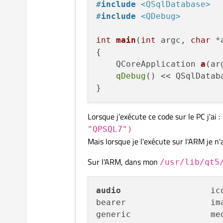
#
include
<QSqlDatabase>
#
include
<QDebug>
int
main
(
int
 argc, 
char
 *
{

QCoreApplication 
a
(ar
qDebug
() << QSqlDatab
Lorsque j’exécute ce code sur le PC j'ai :
"QPSQL7")
Mais lorsque je l'exécute sur l'ARM je n'a
Sur l'ARM, dans mon
/usr/lib/qt5
audio
                  ic
bearer                 im