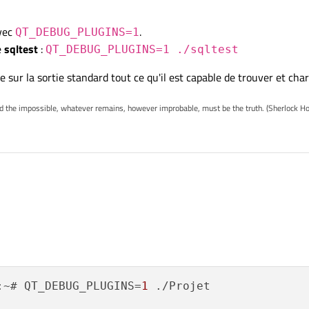
M.
 j'ai :
("QSQLITE", "QMYSQL", "QMYSQL3", "QODBC",
avec
.
QT_DEBUG_PLUGINS=1
e
sqltest
:
QT_DEBUG_PLUGINS=1 ./sqltest
*argv[])

b/qt5/plugins
j'ai :
 je n'ai rien :
()
e sur la sortie standard tout ce qu'il est capable de trouver et ch
rgc, argv);

iconengines            platforminputcontexts  playlistfor
base::drivers();

mageformats           platforms              qmltooling

ed the impossible, whatever remains, however improbable, must be the truth. (Sherlock H
sqldrivers
avec les fichiers
libqsqlite.so libqsqlmysql.so
dbc.so libqsqlpsql.so
iconengines            platforminputcontexts  playlistfor
mageformats           platforms              qmltooling

.
:~# QT_DEBUG_PLUGINS=
1
 ./Projet
