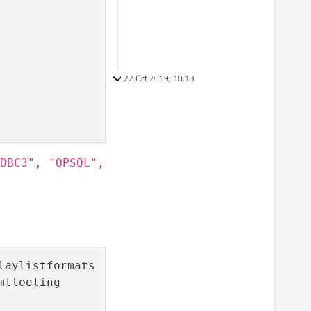
22 Oct 2019, 10:13
DBC3", "QPSQL",
laylistformats        xcbglintegrations

ltooling
