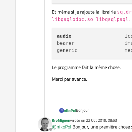
Et même si je rajoute la librairie
sqldr
libqsqlodbc.so libqsqlpsql.
audio
                  ic
bearer                 im
Le programme fait la même chose.
Merci par avance.
Bonjour,
nikoPol
N
KroMignon
wrote on
22 Oct 2019, 08:53
Je reprends le travail d'un ancien
last edited by
@
nikoPol
Bonjour, une première chose ser
Sur cet OS, il y a QT5.6.3 d'insta