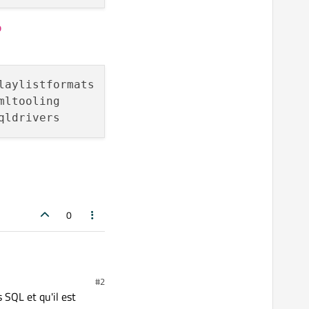
o
laylistformats        xcbglintegrations

ltooling

0
#2
 SQL et qu'il est
re de Qt après un
qmake