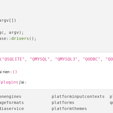
argv[])
gc, argv)
;

ase::
drivers
();

("QSQLITE", "QMYSQL", "QMYSQL3", "QODBC", "QO
i rien :
()
j'ai :
/plugins
onengines            platforminputcontexts  p
ageformats           platforms              qm