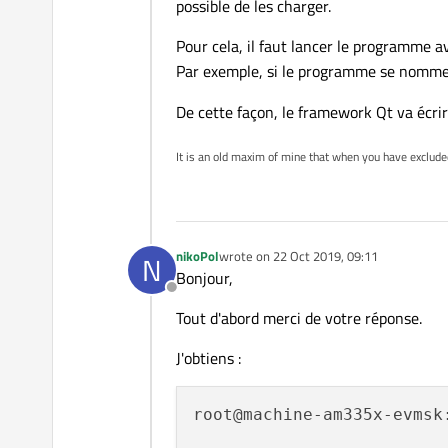
Offline
possible de les charger.
#include <QtSql>

et un
make
est exécuté sur l'AR
#include <QSqlDatabase>

Lorsque j’exécute ce code sur le PC
Pour cela, il faut lancer le programme 
#include <QDebug>

"QPSQL", "QPSQL7")
Par exemple, si le programme se nomm
int main(int argc, char 
Sur l'ARM, dans mon
/usr/li
Mais lorsque je l'exécute sur l'ARM
{

De cette façon, le framework Qt va écrir
    QCoreApplication a(a
audio                  
    qDebug() << QSqlData
bearer                 i
It is an old maxim of mine that when you have exclud
Et même si je rajoute la librairie
libqsqlo
audio                  
bearer                 i
Le programme fait la même chose
nikoPol
wrote on
22 Oct 2019, 09:11
N
last edited by
Bonjour,
Merci par avance.
Offline
Tout d'abord merci de votre réponse.
J'obtiens :
root@machine-am335x-evmsk