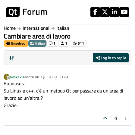
Skip to content
Home
International
Italian
Cambiare area di lavoro
Unsolved
Italian
1
1
511
Log in to reply
bvox123
wrote on
7 Jul 2019, 18:29
B
last edited by
Offline
Buonasera.
Su Linux e c++, c'è un metodo Qt per passare da un'area di
lavoro ad un'altra ?
Grazie.
0