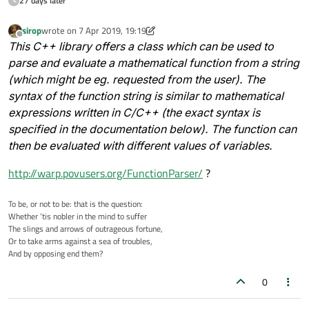
27 days later
sirop
wrote on
7 Apr 2019, 19:19
last edited by sirop
4 Jul 2019, 19:20
Offline
This C++ library offers a class which can be used to
parse and evaluate a mathematical function from a string
(which might be eg. requested from the user). The
syntax of the function string is similar to mathematical
expressions written in C/C++ (the exact syntax is
specified in the documentation below). The function can
then be evaluated with different values of variables.
http://warp.povusers.org/FunctionParser/
?
To be, or not to be: that is the question:
Whether ’tis nobler in the mind to suffer
The slings and arrows of outrageous fortune,
Or to take arms against a sea of troubles,
And by opposing end them?
0