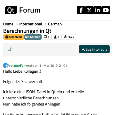
Skip to content
Home
International
German
Berechnungen in Qt
Unsolved
German
2
2
1.2k
Log in to reply
NotYourFan
wrote on
11 Mar 2019, 21:01
N
last edited by
Offline
Hallo Liebe Kollegen :)
Folgender Sachverhalt:
Ich lese eine JSON-Datei in Qt ein und erstelle
unterschiedliche Berechnungen.
Nun habe ich folgendes Anliegen:
Die Berechnungsvorschrift ist in JSON in einem Array.