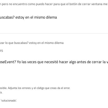
n pero no encuentro como puedo hacer para que el botón de cerrar ventana me 
t? la verdad es que estoy aburrido de buscar y no encuentro nada, por otra par
ana con el botón WindowCloseButtonHint me pare un QTimer ¿hay alguna otra fo
 buscabas? estoy en el mismo dilema
lizar lo que buscabas? estoy en el mismo dilema
15
loseEvent? Yo las veces que necesité hacer algo antes de cerrar la v
sible. Adjunta los errores y el código que creas da el error.
ía.
'solucionado'.