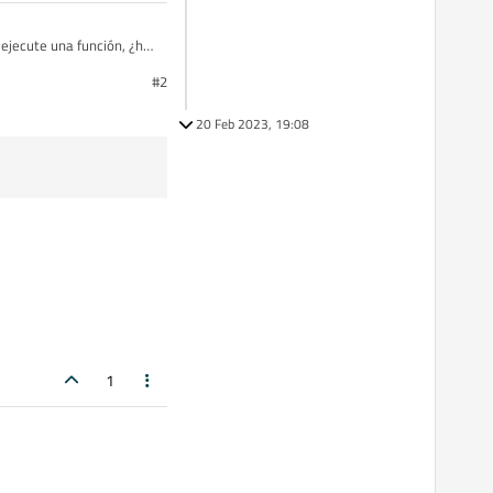
ejecute una función, ¿hay
te lo que quería hacer en
#2
rma?
20 Feb 2023, 19:08
1