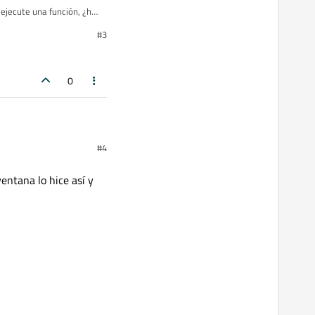
ejecute una función, ¿hay
te lo que quería hacer en
#3
rma?
0
#4
entana lo hice así y