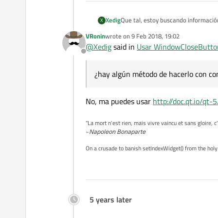
Xedig
Que tal, estoy buscando informació
X
algún método de hacerlo con connec
VRonin
wrote on
9 Feb 2018, 19:02
concreto es que al cerrar la vent
last edited by
@
Xedig
said in
Usar WindowCloseButto
Gracias de antemano
Offline
¿hay algún método de hacerlo con co
No, ma puedes usar
http://doc.qt.io/qt
"La mort n'est rien, mais vivre vaincu et sans gloire, c
~
Napoleon Bonaparte
On a crusade to banish setIndexWidget() from the holy
5 years later