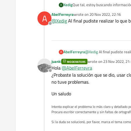
Xedig
Que tal, estoy buscando informació
X
algún método de hacerlo con connec
AbelFerreyra
wrote on
20 Nov 2022, 22:16
A
concreto es que al cerrar la vent
last edited by
@
Xedig
Al final pudiste realizar lo que
Gracias de antemano
Offline
AbelFerreyra
@
Xedig
Al final pudiste rea
A
juanki
wrote on
23 Nov 2022, 21:
MODERATORS
last edited by
Hola
@
AbelFerreyra
Offline
¿Probaste la solución que se dio, usar c
no tuve problemas.
Un saludo
Intenta explicar el problema lo más claro y detallado po
Procura escribir correctamente y sin faltas de ortograf
Si la duda se solucionó, por favor, marca el tema como 