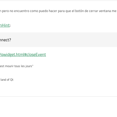
n pero no encuentro como puedo hacer para que el botón de cerrar ventana me 
t? la verdad es que estoy aburrido de buscar y no encuentro nada, por otra par
ana con el botón WindowCloseButtonHint me pare un QTimer ¿hay alguna otra fo
nHint
:
nnect?
-5/qwidget.html#closeEvent
'est mourir tous les jours"
 land of Qt