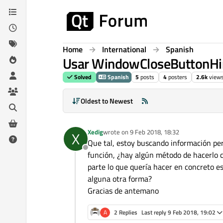
Skip to content
Home
International
Spanish
Usar WindowCloseButtonHi
Solved
Spanish
5
posts
4
posters
2.6k
view
Oldest to Newest
Xedig
wrote on
9 Feb 2018, 18:32
X
last edited by
Que tal, estoy buscando información pe
Offline
función, ¿hay algún método de hacerlo c
parte lo que quería hacer en concreto 
alguna otra forma?
Gracias de antemano
A
2 Replies
Last reply
9 Feb 2018, 19:02