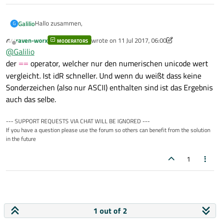
Hallo zusammen,
Galilio
G
raven-worx
wrote on
11 Jul 2017, 06:00
MODERATORS
um Zwei QString zu vergleichen habe ich stets Compare
last edited by raven-worx
Offline
@
Galilio
verwendet.
Gibt es eine andere Methode, die Effizienter als
Compare
?
der
operator, welcher nur den numerischen unicode wert
==
Danke
vergleicht. Ist idR schneller. Und wenn du weißt dass keine
Sonderzeichen (also nur ASCII) enthalten sind ist das Ergebnis
auch das selbe.
--- SUPPORT REQUESTS VIA CHAT WILL BE IGNORED ---
If you have a question please use the forum so others can benefit from the solution
in the future
1
1 out of 2