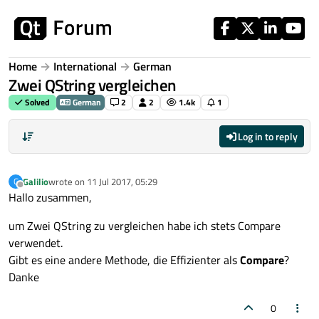
Skip to content
Home
International
German
Zwei QString vergleichen
Solved
German
2
2
1.4k
1
Log in to reply
Galilio
wrote on
11 Jul 2017, 05:29
G
last edited by
Offline
Hallo zusammen,
um Zwei QString zu vergleichen habe ich stets Compare
verwendet.
Gibt es eine andere Methode, die Effizienter als
Compare
?
Danke
0