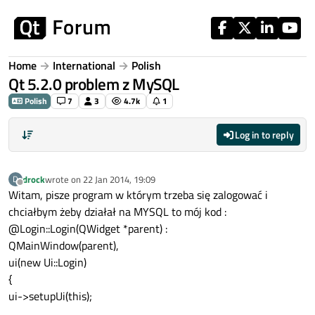
Skip to content
Home
International
Polish
Qt 5.2.0 problem z MySQL
Polish
7
3
4.7k
1
Log in to reply
drock
wrote on
22 Jan 2014, 19:09
D
last edited by
Offline
Witam, pisze program w którym trzeba się zalogować i
chciałbym żeby działał na MYSQL to mój kod :
@Login::Login(QWidget *parent) :
QMainWindow(parent),
ui(new Ui::Login)
{
ui->setupUi(this);