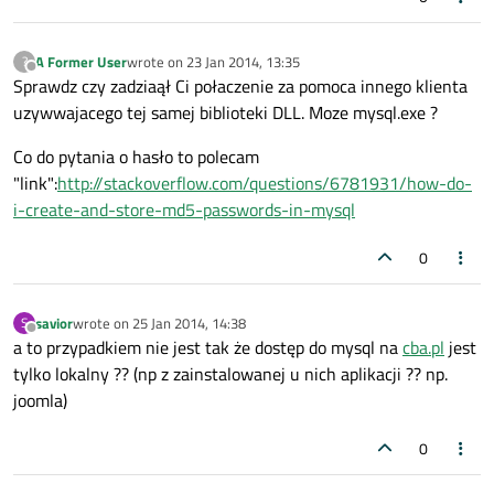
A Former User
wrote on
23 Jan 2014, 13:35
?
last edited by
Offline
Sprawdz czy zadziaął Ci połaczenie za pomoca innego klienta
uzywwajacego tej samej biblioteki DLL. Moze mysql.exe ?
Co do pytania o hasło to polecam
"link":
http://stackoverflow.com/questions/6781931/how-do-
i-create-and-store-md5-passwords-in-mysql
0
savior
wrote on
25 Jan 2014, 14:38
S
last edited by
Offline
a to przypadkiem nie jest tak że dostęp do mysql na
cba.pl
jest
tylko lokalny ?? (np z zainstalowanej u nich aplikacji ?? np.
joomla)
0