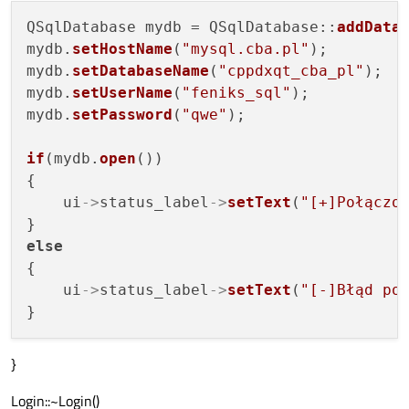
QSqlDatabase mydb = QSqlDatabase::
addData
mydb.
setHostName
(
"mysql.cba.pl"
);

mydb.
setDatabaseName
(
"cppdxqt_cba_pl"
);

mydb.
setUserName
(
"feniks_sql"
);

mydb.
setPassword
(
"qwe"
);

if
(mydb.
open
())

{

    ui
->
status_label
->
setText
(
"[+]Połączo
else
{

    ui
->
status_label
->
setText
(
"[-]Błąd po
}
Login::~Login()