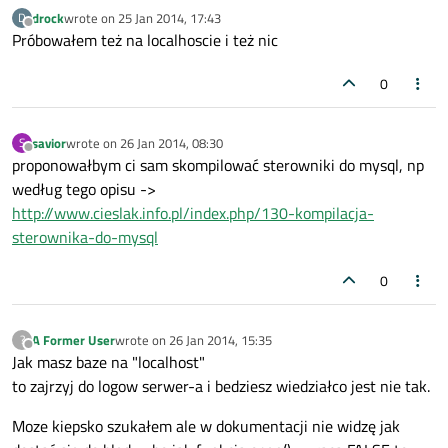
drock
wrote on
25 Jan 2014, 17:43
D
last edited by
Offline
Próbowałem też na localhoscie i też nic
0
savior
wrote on
26 Jan 2014, 08:30
S
last edited by
Offline
proponowałbym ci sam skompilować sterowniki do mysql, np
według tego opisu ->
http://www.cieslak.info.pl/index.php/130-kompilacja-
sterownika-do-mysql
0
A Former User
wrote on
26 Jan 2014, 15:35
?
last edited by
Offline
Jak masz baze na "localhost"
to zajrzyj do logow serwer-a i bedziesz wiedziałco jest nie tak.
Moze kiepsko szukałem ale w dokumentacji nie widzę jak