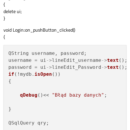
{
delete ui;
}
void Login::on_pushButton_clicked()
{
QString username, password;

username = ui
->
lineEdit_username
->
text
();

password = ui
->
lineEdit_Password
->
text
if
(!mydb.
isOpen
())

{

qDebug
()<< 
"Błąd bazy danych"
;

}

QSqlQuery qry;
