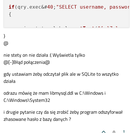
if
(qry.exec&#
40
;
"SELECT username, passwor
{

    ui
->
status_label
->
setText
(
"[+]Zalogow
}
@
    this
->
hide
();

    project_list projectlistwindow;

nie stety on nie działa :( Wyświetla tylko
    projectlistwindow.
setModal
(
true
);

@[-]Błąd połączenia@
    projectlistwindow.exec&#
40
;&#
41
;;

gdy ustawiam żeby odczytał plik ale w SQLite to wszytko
działa
odrazu mówię że mam libmysql.ddl w C:\Windows i
else
C:\Windows\System32
{

i drugie pytanie czy da się zrobić żeby program odszyforwał
    ui
->
status_label
->
setText
(
"[-]Zła naz
zhasowane hasło z bazy danych ?
0