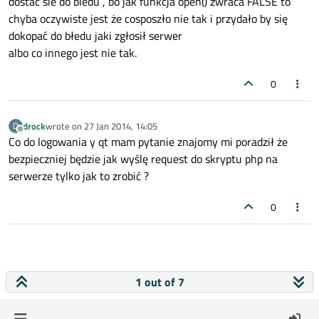
dostać sie do bledu , bo jak funkcja open() zwraca FALSE to
chyba oczywiste jest że cosposzło nie tak i przydało by się
dokopać do błedu jaki zgłosił serwer
albo co innego jest nie tak.
0
drock
wrote on
27 Jan 2014, 14:05
D
last edited by
Offline
Co do logowania y qt mam pytanie znajomy mi poradził że
bezpieczniej będzie jak wyślę request do skryptu php na
serwerze tylko jak to zrobić ?
0
1 out of 7