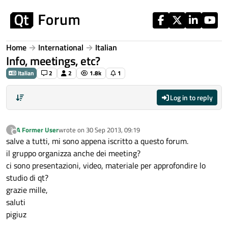
Skip to content
Home
International
Italian
Info, meetings, etc?
Italian
2
2
1.8k
1
Log in to reply
A Former User
wrote on
30 Sep 2013, 09:19
?
last edited by
Offline
salve a tutti, mi sono appena iscritto a questo forum.
il gruppo organizza anche dei meeting?
ci sono presentazioni, video, materiale per approfondire lo
studio di qt?
grazie mille,
saluti
pigiuz