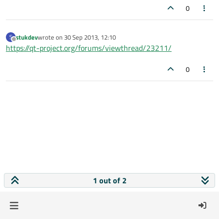
0
stukdev
wrote on
30 Sep 2013, 12:10
S
last edited by
Offline
https://qt-project.org/forums/viewthread/23211/
0
1 out of 2