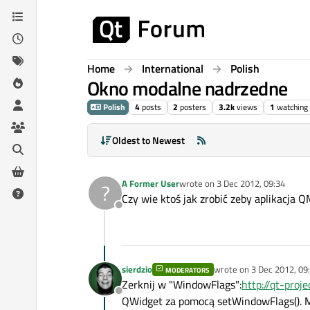
Skip to content
Home
International
Polish
Okno modalne nadrzedne
Polish
4
posts
2
posters
3.2k
views
1
watching
Oldest to Newest
A Former User
wrote on
3 Dec 2012, 09:34
?
last edited by
Czy wie ktoś jak zrobić zeby aplikacj
Offline
sierdzio
wrote on
3 Dec 2012, 09
MODERATORS
last edited by
Zerknij w "WindowFlags":
http://qt-pro
Offline
QWidget za pomocą setWindowFlags(). M