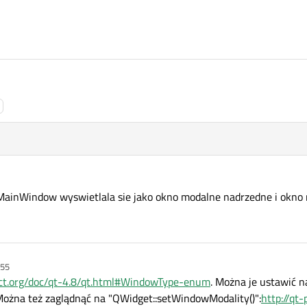
a QMainWindow wyswietlala sie jako okno modalne nadrzedne i okn
:55
ject.org/doc/qt-4.8/qt.html#WindowType-enum
. Można je ustawić n
ożna też zaglądnąć na "QWidget::setWindowModality()":
http://qt-