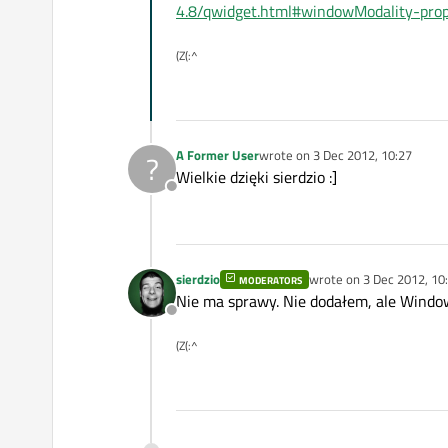
4.8/qwidget.html#windowModality-pro
(Z(:^
A Former User
wrote on
3 Dec 2012, 10:27
?
last edited by
Wielkie dzięki sierdzio :]
Offline
sierdzio
wrote on
3 Dec 2012, 10
MODERATORS
last edited by
Nie ma sprawy. Nie dodałem, ale WindowF
Offline
(Z(:^