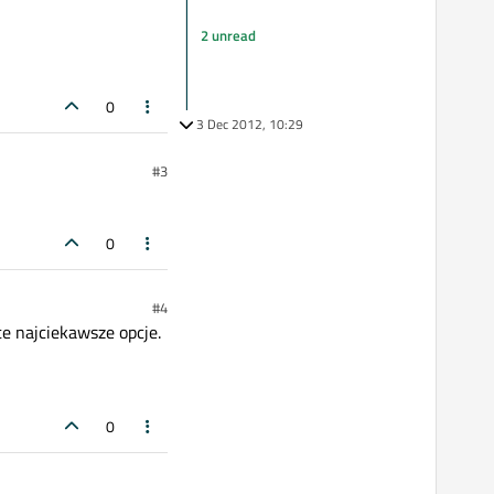
2 unread
0
3 Dec 2012, 10:29
#3
0
#4
te najciekawsze opcje.
0