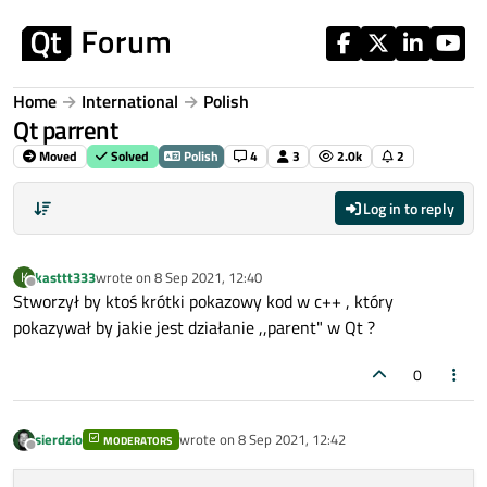
Skip to content
Home
International
Polish
Qt parrent
Moved
Solved
Polish
4
3
2.0k
2
Log in to reply
kasttt333
wrote on
8 Sep 2021, 12:40
K
last edited by
Offline
Stworzył by ktoś krótki pokazowy kod w c++ , który
pokazywał by jakie jest działanie ,,parent" w Qt ?
0
sierdzio
wrote on
8 Sep 2021, 12:42
MODERATORS
last edited by
Offline