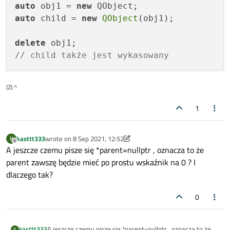
auto
 obj1 = 
new
auto
 child = 
new
QObject
(obj1);

delete
// child także jest wykasowany
(Z(:^
1
kasttt333
wrote on
8 Sep 2021, 12:52
K
last edited by kasttt333
9 Aug 2021, 12:54
Offline
A jeszcze czemu pisze się *parent=nullptr , oznacza to że
parent zawszę będzie mieć po prostu wskaźnik na 0 ? I
dlaczego tak?
0
kasttt333
A jeszcze czemu pisze się *parent=nullptr , oznacza to że
K