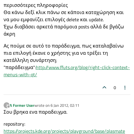
περισσότερες πληροφορίες
Θα κάνω δεξί κλικ πάνω σε κάποια καταχώρηση και
να μου εμφανίζει επιλογές delete και update.
Έχω διαβάσει αρκετά παρόμοια posts αλλά δε βγάζω
άκρη
Ας πούμε σε αυτό το παράδειγμα, πως καταλαβαίνω
πια επιλογή έκανε ο χρήστης για να τρέξει τη
κατάλληλη συνάρτηση;
"παράδειγμα":
http://www.ffuts.org/blog/right-click-context-
menus-with-qt/
0
A Former User
wrote on
6 Jan 2012, 02:11
?
last edited by
Offline
Σου βρηκα ενα παραδειγμα.
repository:
https://projects.kde.org/projects/playground/base/plasmate