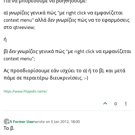
Για να μπορέσουμε να βοηθήσουμε:
α)
γνωρίζεις
γενικά πώς "με right click να εμφανίζεται
context menu" αλλά
δεν γνωρίζεις
πώς να το εφαρμόσεις
στο qtreeview;
ή
β)
δεν γνωρίζεις
γενικά πώς "με right click να εμφανίζεται
context menu";
Ας προσδιορίσουμε εάν ισχύει το α) ή το β), και μετά
πάμε σε περαιτέρω διευκρινίσεις. :-)
https://www.filippidis.name/
0
A Former User
wrote on
5 Jan 2012, 18:00
?
last edited by
Offline
Το β.