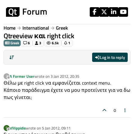
Skip to content
Home
International
Greek
Qtreeview και right click
Greek
6
3
6.5k
1
Log in to reply
A Former User
wrote on
3 Jan 2012, 20:35
?
last edited by
Offline
Θέλω με right click να εμφανίζεται context menu.
Κάποιο παράδειγμα έχετε να μου προτείνετε για να δω
πως γίνεται;
0
sfilippidis
wrote on
5 Jan 2012, 09:11
S
last edited by
Offline