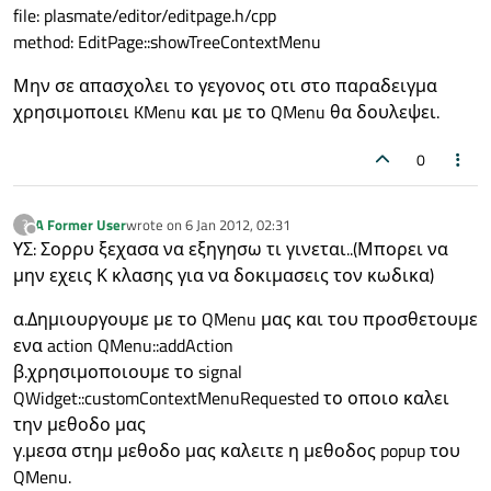
file: plasmate/editor/editpage.h/cpp
method: EditPage::showTreeContextMenu
Μην σε απασχολει το γεγονος οτι στο παραδειγμα
χρησιμοποιει KMenu και με το QMenu θα δουλεψει.
0
A Former User
wrote on
6 Jan 2012, 02:31
?
last edited by
Offline
ΥΣ: Σορρυ ξεχασα να εξηγησω τι γινεται..(Μπορει να
μην εχεις Κ κλασης για να δοκιμασεις τον κωδικα)
α.Δημιουργουμε με το QMenu μας και του προσθετουμε
ενα action QMenu::addAction
β.χρησιμοποιουμε το signal
QWidget::customContextMenuRequested το οποιο καλει
την μεθοδο μας
γ.μεσα στημ μεθοδο μας καλειτε η μεθοδος popup του
QMenu.