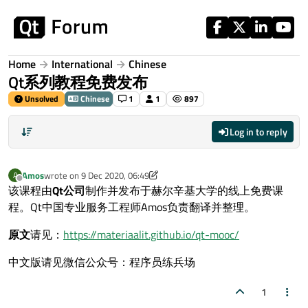
Skip to content
Home
International
Chinese
Qt系列教程免费发布
Unsolved
Chinese
1
1
897
Log in to reply
Amos
wrote on
9 Dec 2020, 06:49
A
last edited by Amos
12 Sep 2020, 08:14
Offline
该课程由
Qt公司
制作并发布于赫尔辛基大学的线上免费课
程。Qt中国专业服务工程师Amos负责翻译并整理。
原文
请见：
https://materiaalit.github.io/qt-mooc/
中文版请见微信公众号：程序员练兵场
1