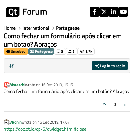
Skip to content
Home
International
Portuguese
Como fechar um formulário após clicar em
um botão? Abraços
Unsolved
Portuguese
3
3
1.7k
Log in to reply
Moreschi
wrote on
16 Dec 2019, 16:15
M
last edited by
Offline
Como fechar um formulário após clicar em um botão? Abraços
0
VRonin
wrote on
16 Dec 2019, 17:04
last edited by
Offline
https://doc.qt.io/qt-5/qwidget.html#close