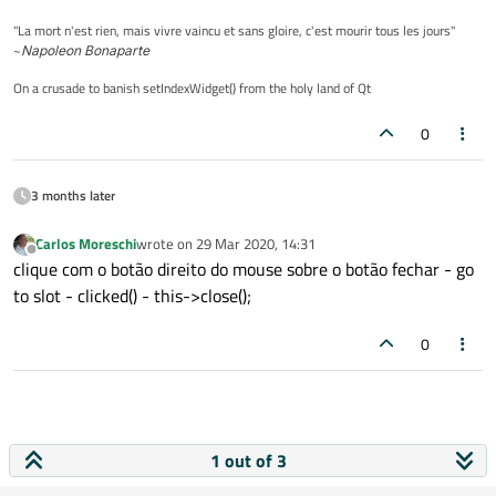
"La mort n'est rien, mais vivre vaincu et sans gloire, c'est mourir tous les jours"
~
Napoleon Bonaparte
On a crusade to banish setIndexWidget() from the holy land of Qt
0
3 months later
Carlos Moreschi
wrote on
29 Mar 2020, 14:31
last edited by
Offline
clique com o botão direito do mouse sobre o botão fechar - go
to slot - clicked() - this->close();
0
1 out of 3