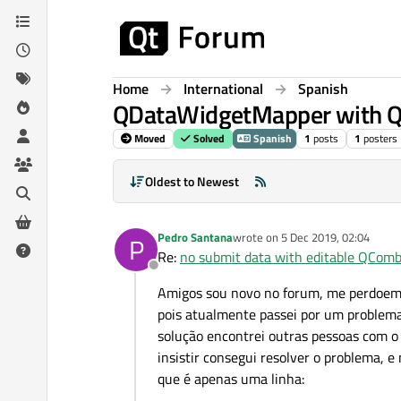
Skip to content
Home
International
Spanish
QDataWidgetMapper with Q
Moved
Solved
Spanish
1
posts
1
posters
Oldest to Newest
Pedro Santana
wrote on
5 Dec 2019, 02:04
P
last edited by
Re:
no submit data with editable QCom
Offline
Amigos sou novo no forum, me perdoem s
pois atualmente passei por um problem
solução encontrei outras pessoas com 
insistir consegui resolver o problema, 
que é apenas uma linha: