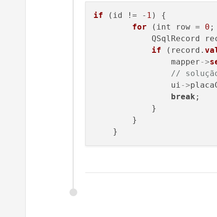
if
 (id != -
1
) {

for
 (int row = 
0
;
            QSqlRecord re
if
 (record.
va
                mapper
->
s
// soluçã
                ui
->
placa
break
;

            }

        }
