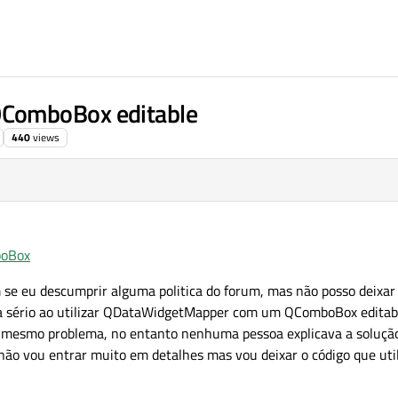
ComboBox editable
440
views
boBox
e eu descumprir alguma politica do forum, mas não posso deixar d
a sério ao utilizar QDataWidgetMapper com um QComboBox editab
o mesmo problema, no entanto nenhuma pessoa explicava a solução
e não vou entrar muito em detalhes mas vou deixar o código que uti