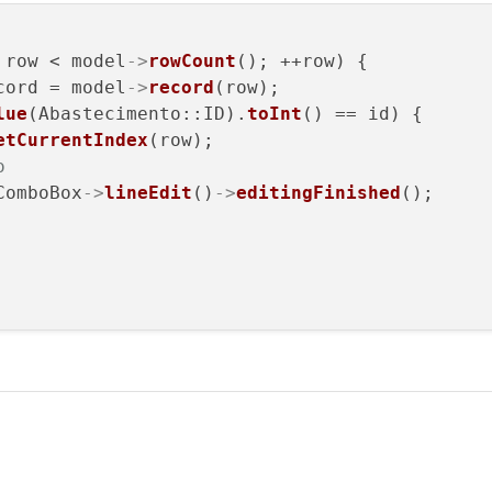
 row < model
->
rowCount
(); ++row) {

cord = model
->
record
(row);

lue
(Abastecimento::ID).
toInt
() == id) {

etCurrentIndex
(row);

o
ComboBox
->
lineEdit
()
->
editingFinished
();
